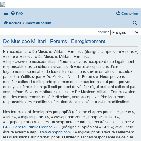
De Musicae Militari -
FAQ
Connexion
Forums
R
Forums de discussions
Accueil
Index du forum
e
Langue :
c
De Musicae Militari - Forums - Enregistrement
h
En accédant à « De Musicae Militari - Forums » (désigné ci-après par « nous »,
e
« notre », « nos », « De Musicae Militari - Forums »,
r
« https://www.demusicaemilitari.fr/forums »), vous acceptez d’être légalement
responsable des conditions suivantes. Si vous n’acceptez pas d’être
c
légalement responsable de toutes les conditions suivantes, alors n’accédez
h
pas et/ou n’utilisez pas « De Musicae Militari - Forums ». Nous pouvons
modifier celles-ci à n’importe quel moment et nous ferons tout pour que vous
e
en soyez informé, bien qu’il soit prudent de vérifier régulièrement celles-ci par
r
vous-même. Si vous continuez d’utiliser « De Musicae Militari - Forums » alors
que des changements ont été effectués, vous acceptez d’être légalement
responsable des conditions découlant des mises à jour et/ou modifications.
Nos forums sont développés par phpBB (désigné ci-après par « ils », « eux »,
« leur », « logiciel phpBB », « www.phpbb.com », « phpBB Limited »,
« Équipes phpBB ») qui est un script libre de forum, déclaré sous la licence «
GNU General Public License v2
» (désigné ci-après par « GPL ») et qui peut
être téléchargé depuis
www.phpbb.com
. Le logiciel phpBB facilite seulement
les discussions sur Internet. phpBB Limited n’est pas responsable de ce que