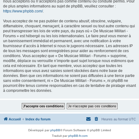
nous acceptons ou n’acceptons pas comme contenu ou conduite permis. Pour
de plus amples informations au sujet de phpBB, veuillez consulter :
https://www.phpbb.com/
.
Vous acceptez de ne pas publier de contenu abusif, obscène, vulgaire,
diffamatoire, choquant, menaçant, à caractère sexuel ou tout autre contenu qui
peut transgresser les lois de votre pays, du pays où « De Musicae Militari -
Forums » est hébergé ou les lois internationales. Le faire peut vous mener à
un bannissement immédiat et permanent, avec une notification à votre
fournisseur d’accès à Internet si nous le jugeons nécessaire. Les adresses IP
de tous les messages sont enregistrées pour aider au renforcement de ces
conditions. Vous acceptez que « De Musicae Militari - Forums » supprime,
modifie, déplace ou verrouille n’importe quel sujet lorsque nous estimons que
cela est nécessaire. En tant que membre, vous acceptez que toutes les
informations que vous avez saisies soient stockées dans notre base de
données. Bien que ces informations ne soient pas diffusées à une tierce partie
sans votre consentement, ni « De Musicae Militari - Forums », ni phpBB ne
pourront être tenus comme responsables en cas de tentative de piratage visant
à compromettre les données.
Accueil
Index du forum
Heures au format
UTC
Développé par
phpBB
® Forum Software © phpBB Limited
Traduit par
phpBB-fr.com