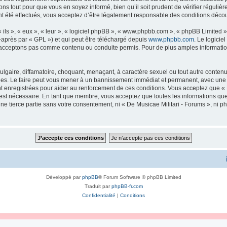
ns tout pour que vous en soyez informé, bien qu’il soit prudent de vérifier régulièr
 été effectués, vous acceptez d’être légalement responsable des conditions découl
ls », « eux », « leur », « logiciel phpBB », « www.phpbb.com », « phpBB Limited »,
-après par « GPL ») et qui peut être téléchargé depuis
www.phpbb.com
. Le logicie
acceptons pas comme contenu ou conduite permis. Pour de plus amples informations
lgaire, diffamatoire, choquant, menaçant, à caractère sexuel ou tout autre contenu 
ales. Le faire peut vous mener à un bannissement immédiat et permanent, avec une no
 enregistrées pour aider au renforcement de ces conditions. Vous acceptez que « 
 est nécessaire. En tant que membre, vous acceptez que toutes les informations qu
une tierce partie sans votre consentement, ni « De Musicae Militari - Forums », n
Développé par
phpBB
® Forum Software © phpBB Limited
Traduit par
phpBB-fr.com
Confidentialité
|
Conditions