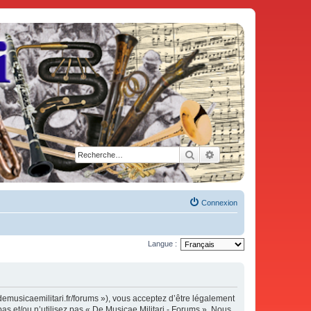
Rechercher
Recherche avancée
Connexion
Langue :
demusicaemilitari.fr/forums »), vous acceptez d’être légalement
as et/ou n’utilisez pas « De Musicae Militari - Forums ». Nous