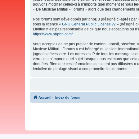
pouvons modifier celles-ci à n’importe quel moment et nous fero
« De Musicae Militari - Forums » alors que des changements ont
Nos forums sont développés par phpBB (désigné ci-après par « i
sous la licence «
GNU General Public License v2
» (désigné ci
Limited n’est pas responsable de ce que nous acceptons ou n’
https://www.phpbb.com/
.
Vous acceptez de ne pas publier de contenu abusif, obscène, vu
Musicae Militari - Forums » est hébergé ou les lois internation
jugeons nécessaire. Les adresses IP de tous les messages sont
verrouille n’importe quel sujet lorsque nous estimons que cela
données. Bien que ces informations ne soient pas diffusées à 
tentative de piratage visant à compromettre les données.
Accueil
Index du forum