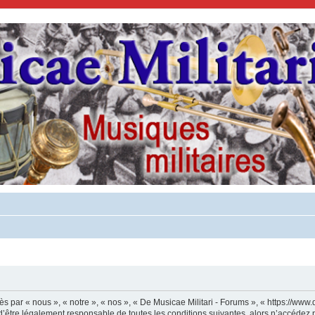
s par « nous », « notre », « nos », « De Musicae Militari - Forums », « https://www.
’être légalement responsable de toutes les conditions suivantes, alors n’accédez p