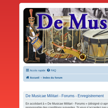
De Musicae Militari - Forums
Forums de discussions
Accès rapide
FAQ
Accueil
Index du forum
De Musicae Militari - Forums - Enregistrement
En accédant à « De Musicae Militari - Forums » (désigné ci-aprè
responsable des conditions suivantes. Si vous n’acceptez pas d