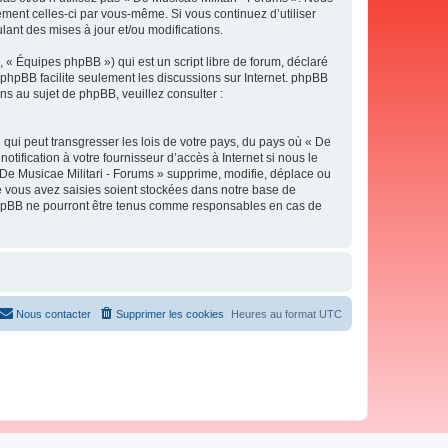
ement celles-ci par vous-même. Si vous continuez d’utiliser
ant des mises à jour et/ou modifications.
 « Équipes phpBB ») qui est un script libre de forum, déclaré
l phpBB facilite seulement les discussions sur Internet. phpBB
 au sujet de phpBB, veuillez consulter :
qui peut transgresser les lois de votre pays, du pays où « De
tification à votre fournisseur d’accès à Internet si nous le
De Musicae Militari - Forums » supprime, modifie, déplace ou
e vous avez saisies soient stockées dans notre base de
i phpBB ne pourront être tenus comme responsables en cas de
Nous contacter
Supprimer les cookies
Heures au format
UTC