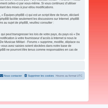
ement celles-ci par vous-même. Si vous continuez d’utiliser
ant des mises à jour et/ou modifications.
 « Équipes phpBB ») qui est un script libre de forum, déclaré
l phpBB facilite seulement les discussions sur Internet. phpBB
 au sujet de phpBB, veuillez consulter :
qui peut transgresser les lois de votre pays, du pays où « De
tification à votre fournisseur d’accès à Internet si nous le
De Musicae Militari - Forums » supprime, modifie, déplace ou
e vous avez saisies soient stockées dans notre base de
i phpBB ne pourront être tenus comme responsables en cas de
Nous contacter
Supprimer les cookies
Heures au format
UTC