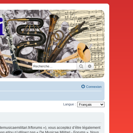
Rechercher
Recherche avancée
Connexion
Langue :
demusicaemilitari.fr/forums »), vous acceptez d’être légalement
as et/ou n’utilisez pas « De Musicae Militari - Forums ». Nous