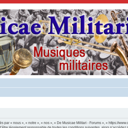
s par « nous », « notre », « nos », « De Musicae Militari - Forums », « https://www.
’être légalement responsable de toutes les conditions suivantes, alors n’accédez p