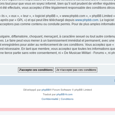
ns tout pour que vous en soyez informé, bien qu’il soit prudent de vérifier régulièr
 été effectués, vous acceptez d’être légalement responsable des conditions découl
ls », « eux », « leur », « logiciel phpBB », « www.phpbb.com », « phpBB Limited »,
-après par « GPL ») et qui peut être téléchargé depuis
www.phpbb.com
. Le logicie
acceptons pas comme contenu ou conduite permis. Pour de plus amples informations
lgaire, diffamatoire, choquant, menaçant, à caractère sexuel ou tout autre contenu 
ales. Le faire peut vous mener à un bannissement immédiat et permanent, avec une no
 enregistrées pour aider au renforcement de ces conditions. Vous acceptez que « 
 est nécessaire. En tant que membre, vous acceptez que toutes les informations qu
une tierce partie sans votre consentement, ni « De Musicae Militari - Forums », n
Développé par
phpBB
® Forum Software © phpBB Limited
Traduit par
phpBB-fr.com
Confidentialité
|
Conditions