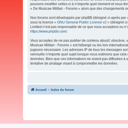
pouvons modifier celles-ci à n’importe quel moment et nous fero
« De Musicae Militari - Forums » alors que des changements ont
Nos forums sont développés par phpBB (désigné ci-après par « i
sous la licence «
GNU General Public License v2
» (désigné ci
Limited n’est pas responsable de ce que nous acceptons ou n’
https://www.phpbb.com/
.
Vous acceptez de ne pas publier de contenu abusif, obscène, vu
Musicae Militari - Forums » est hébergé ou les lois internation
jugeons nécessaire. Les adresses IP de tous les messages sont
verrouille n’importe quel sujet lorsque nous estimons que cela
données. Bien que ces informations ne soient pas diffusées à 
tentative de piratage visant à compromettre les données.
Accueil
Index du forum