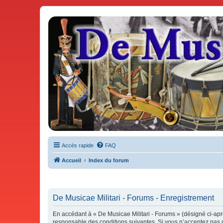
De Musicae Militari - Forums
Forums de discussions
Accès rapide
FAQ
Accueil
Index du forum
De Musicae Militari - Forums - Enregistrement
En accédant à « De Musicae Militari - Forums » (désigné ci-aprè
responsable des conditions suivantes. Si vous n’acceptez pas d