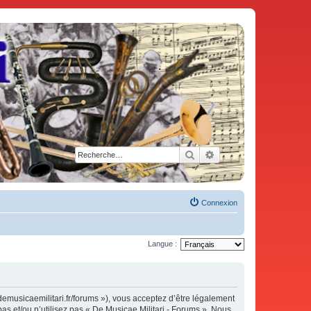
Rechercher
Recherche avancée
Connexion
Langue :
demusicaemilitari.fr/forums »), vous acceptez d’être légalement
as et/ou n’utilisez pas « De Musicae Militari - Forums ». Nous