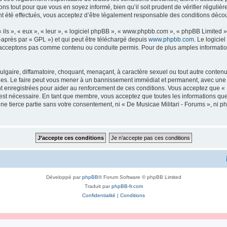
ns tout pour que vous en soyez informé, bien qu’il soit prudent de vérifier régulièr
 été effectués, vous acceptez d’être légalement responsable des conditions découl
ls », « eux », « leur », « logiciel phpBB », « www.phpbb.com », « phpBB Limited »,
-après par « GPL ») et qui peut être téléchargé depuis
www.phpbb.com
. Le logicie
acceptons pas comme contenu ou conduite permis. Pour de plus amples informations
lgaire, diffamatoire, choquant, menaçant, à caractère sexuel ou tout autre contenu 
ales. Le faire peut vous mener à un bannissement immédiat et permanent, avec une no
 enregistrées pour aider au renforcement de ces conditions. Vous acceptez que « 
 est nécessaire. En tant que membre, vous acceptez que toutes les informations qu
une tierce partie sans votre consentement, ni « De Musicae Militari - Forums », n
Développé par
phpBB
® Forum Software © phpBB Limited
Traduit par
phpBB-fr.com
Confidentialité
|
Conditions