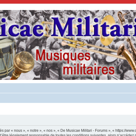
s par « nous », « notre », « nos », « De Musicae Militari - Forums », « https://www.
’être légalement responsable de toutes les conditions suivantes, alors n’accédez p