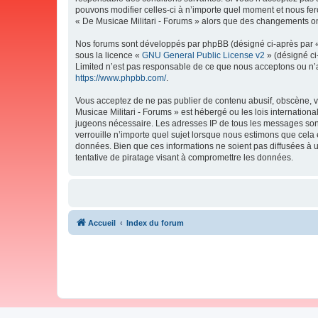
pouvons modifier celles-ci à n’importe quel moment et nous fero
« De Musicae Militari - Forums » alors que des changements ont
Nos forums sont développés par phpBB (désigné ci-après par « i
sous la licence «
GNU General Public License v2
» (désigné ci
Limited n’est pas responsable de ce que nous acceptons ou n’
https://www.phpbb.com/
.
Vous acceptez de ne pas publier de contenu abusif, obscène, vu
Musicae Militari - Forums » est hébergé ou les lois internation
jugeons nécessaire. Les adresses IP de tous les messages sont
verrouille n’importe quel sujet lorsque nous estimons que cela
données. Bien que ces informations ne soient pas diffusées à 
tentative de piratage visant à compromettre les données.
Accueil
Index du forum