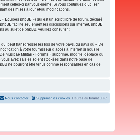
ement celles-ci par vous-même. Si vous continuez d’utiliser
ant des mises à jour et/ou modifications.
 « Équipes phpBB ») qui est un script libre de forum, déclaré
l phpBB facilite seulement les discussions sur Internet. phpBB
 au sujet de phpBB, veuillez consulter :
qui peut transgresser les lois de votre pays, du pays où « De
tification à votre fournisseur d’accès à Internet si nous le
De Musicae Militari - Forums » supprime, modifie, déplace ou
e vous avez saisies soient stockées dans notre base de
i phpBB ne pourront être tenus comme responsables en cas de
Nous contacter
Supprimer les cookies
Heures au format
UTC