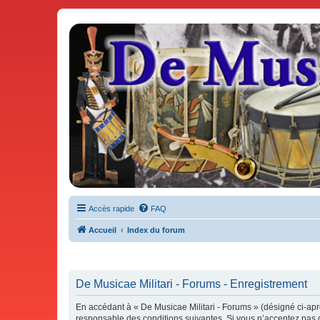
De Musicae Militari - Forums
Forums de discussions
Accès rapide
FAQ
Accueil
Index du forum
De Musicae Militari - Forums - Enregistrement
En accédant à « De Musicae Militari - Forums » (désigné ci-aprè
responsable des conditions suivantes. Si vous n’acceptez pas d