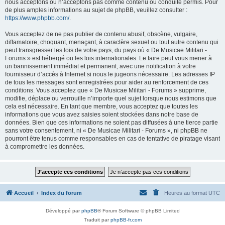
nous acceptons ou n’acceptons pas comme contenu ou conduite permis. Pour
de plus amples informations au sujet de phpBB, veuillez consulter :
https://www.phpbb.com/
.
Vous acceptez de ne pas publier de contenu abusif, obscène, vulgaire,
diffamatoire, choquant, menaçant, à caractère sexuel ou tout autre contenu qui
peut transgresser les lois de votre pays, du pays où « De Musicae Militari -
Forums » est hébergé ou les lois internationales. Le faire peut vous mener à
un bannissement immédiat et permanent, avec une notification à votre
fournisseur d’accès à Internet si nous le jugeons nécessaire. Les adresses IP
de tous les messages sont enregistrées pour aider au renforcement de ces
conditions. Vous acceptez que « De Musicae Militari - Forums » supprime,
modifie, déplace ou verrouille n’importe quel sujet lorsque nous estimons que
cela est nécessaire. En tant que membre, vous acceptez que toutes les
informations que vous avez saisies soient stockées dans notre base de
données. Bien que ces informations ne soient pas diffusées à une tierce partie
sans votre consentement, ni « De Musicae Militari - Forums », ni phpBB ne
pourront être tenus comme responsables en cas de tentative de piratage visant
à compromettre les données.
Accueil
Index du forum
Heures au format
UTC
Développé par
phpBB
® Forum Software © phpBB Limited
Traduit par
phpBB-fr.com