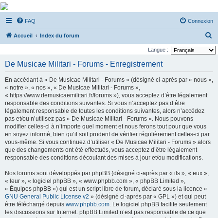
De Musicae Militari -
FAQ
Connexion
Forums
R
Forums de discussions
Accueil
Index du forum
e
Langue :
c
De Musicae Militari - Forums - Enregistrement
h
En accédant à « De Musicae Militari - Forums » (désigné ci-après par « nous »,
e
« notre », « nos », « De Musicae Militari - Forums »,
r
« https://www.demusicaemilitari.fr/forums »), vous acceptez d’être légalement
responsable des conditions suivantes. Si vous n’acceptez pas d’être
c
légalement responsable de toutes les conditions suivantes, alors n’accédez
h
pas et/ou n’utilisez pas « De Musicae Militari - Forums ». Nous pouvons
modifier celles-ci à n’importe quel moment et nous ferons tout pour que vous
e
en soyez informé, bien qu’il soit prudent de vérifier régulièrement celles-ci par
r
vous-même. Si vous continuez d’utiliser « De Musicae Militari - Forums » alors
que des changements ont été effectués, vous acceptez d’être légalement
responsable des conditions découlant des mises à jour et/ou modifications.
Nos forums sont développés par phpBB (désigné ci-après par « ils », « eux »,
« leur », « logiciel phpBB », « www.phpbb.com », « phpBB Limited »,
« Équipes phpBB ») qui est un script libre de forum, déclaré sous la licence «
GNU General Public License v2
» (désigné ci-après par « GPL ») et qui peut
être téléchargé depuis
www.phpbb.com
. Le logiciel phpBB facilite seulement
les discussions sur Internet. phpBB Limited n’est pas responsable de ce que