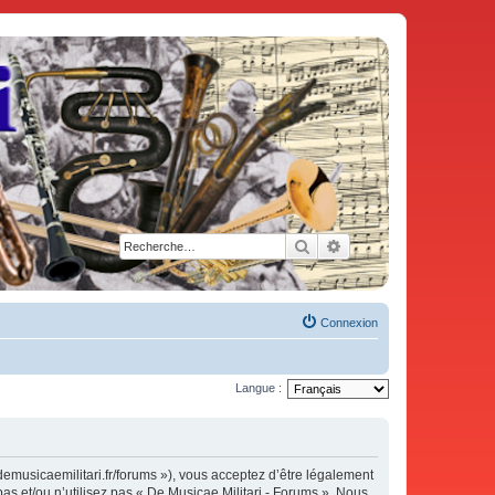
Rechercher
Recherche avancée
Connexion
Langue :
demusicaemilitari.fr/forums »), vous acceptez d’être légalement
as et/ou n’utilisez pas « De Musicae Militari - Forums ». Nous