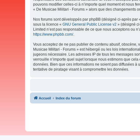
pouvons modifier celles-ci à n’importe quel moment et nous fero
« De Musicae Militari - Forums » alors que des changements ont
Nos forums sont développés par phpBB (désigné ci-après par « i
sous la licence «
GNU General Public License v2
» (désigné ci
Limited n’est pas responsable de ce que nous acceptons ou n’
https://www.phpbb.com/
.
Vous acceptez de ne pas publier de contenu abusif, obscène, vu
Musicae Militari - Forums » est hébergé ou les lois internation
jugeons nécessaire. Les adresses IP de tous les messages sont
verrouille n’importe quel sujet lorsque nous estimons que cela
données. Bien que ces informations ne soient pas diffusées à 
tentative de piratage visant à compromettre les données.
Accueil
Index du forum