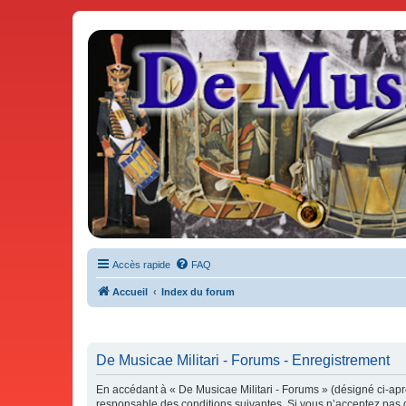
De Musicae Militari - Forums
Forums de discussions
Accès rapide
FAQ
Accueil
Index du forum
De Musicae Militari - Forums - Enregistrement
En accédant à « De Musicae Militari - Forums » (désigné ci-aprè
responsable des conditions suivantes. Si vous n’acceptez pas d