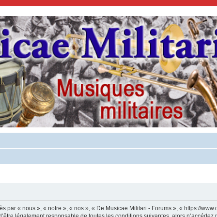
s par « nous », « notre », « nos », « De Musicae Militari - Forums », « https://www.
’être légalement responsable de toutes les conditions suivantes, alors n’accédez p