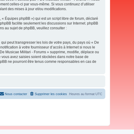
ement celles-ci par vous-même. Si vous continuez d’utiliser
ant des mises à jour et/ou modifications.
 « Équipes phpBB ») qui est un script libre de forum, déclaré
l phpBB facilite seulement les discussions sur Internet. phpBB
 au sujet de phpBB, veuillez consulter :
qui peut transgresser les lois de votre pays, du pays où « De
tification à votre fournisseur d’accès à Internet si nous le
De Musicae Militari - Forums » supprime, modifie, déplace ou
e vous avez saisies soient stockées dans notre base de
i phpBB ne pourront être tenus comme responsables en cas de
Nous contacter
Supprimer les cookies
Heures au format
UTC