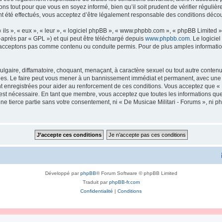
ns tout pour que vous en soyez informé, bien qu’il soit prudent de vérifier régulièr
 été effectués, vous acceptez d’être légalement responsable des conditions découl
ls », « eux », « leur », « logiciel phpBB », « www.phpbb.com », « phpBB Limited »,
-après par « GPL ») et qui peut être téléchargé depuis
www.phpbb.com
. Le logicie
acceptons pas comme contenu ou conduite permis. Pour de plus amples informations
lgaire, diffamatoire, choquant, menaçant, à caractère sexuel ou tout autre contenu 
ales. Le faire peut vous mener à un bannissement immédiat et permanent, avec une no
 enregistrées pour aider au renforcement de ces conditions. Vous acceptez que « 
 est nécessaire. En tant que membre, vous acceptez que toutes les informations qu
une tierce partie sans votre consentement, ni « De Musicae Militari - Forums », n
Développé par
phpBB
® Forum Software © phpBB Limited
Traduit par
phpBB-fr.com
Confidentialité
|
Conditions