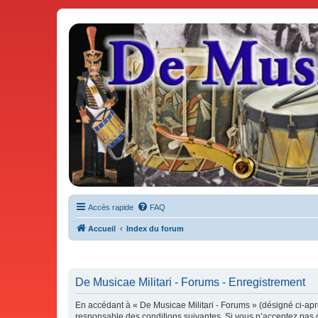
De Musicae Militari - Forums
Forums de discussions
Accès rapide
FAQ
Accueil
Index du forum
De Musicae Militari - Forums - Enregistrement
En accédant à « De Musicae Militari - Forums » (désigné ci-aprè
responsable des conditions suivantes. Si vous n’acceptez pas d