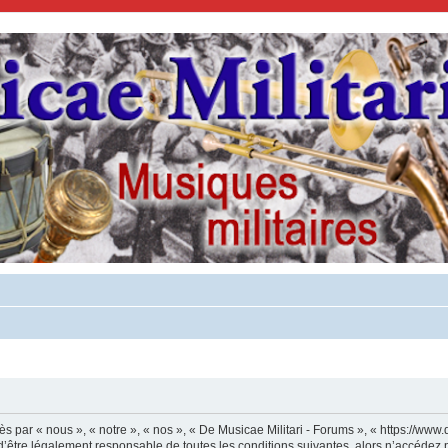
s par « nous », « notre », « nos », « De Musicae Militari - Forums », « https://www.
’être légalement responsable de toutes les conditions suivantes, alors n’accédez p