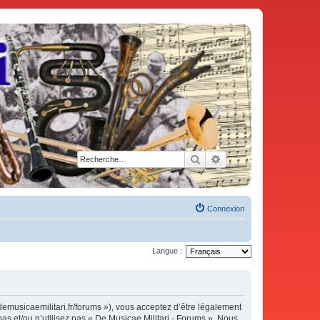
Rechercher
Recherche avancée
Connexion
Langue :
demusicaemilitari.fr/forums »), vous acceptez d’être légalement
as et/ou n’utilisez pas « De Musicae Militari - Forums ». Nous