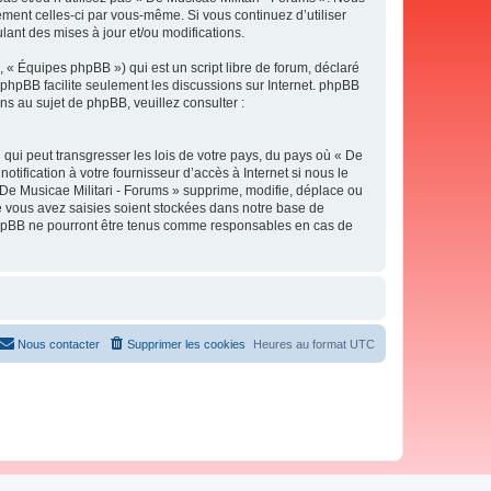
ement celles-ci par vous-même. Si vous continuez d’utiliser
ant des mises à jour et/ou modifications.
 « Équipes phpBB ») qui est un script libre de forum, déclaré
l phpBB facilite seulement les discussions sur Internet. phpBB
 au sujet de phpBB, veuillez consulter :
qui peut transgresser les lois de votre pays, du pays où « De
tification à votre fournisseur d’accès à Internet si nous le
De Musicae Militari - Forums » supprime, modifie, déplace ou
e vous avez saisies soient stockées dans notre base de
i phpBB ne pourront être tenus comme responsables en cas de
Nous contacter
Supprimer les cookies
Heures au format
UTC