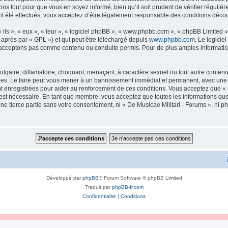
ns tout pour que vous en soyez informé, bien qu’il soit prudent de vérifier régulièr
 été effectués, vous acceptez d’être légalement responsable des conditions découl
ls », « eux », « leur », « logiciel phpBB », « www.phpbb.com », « phpBB Limited »,
-après par « GPL ») et qui peut être téléchargé depuis
www.phpbb.com
. Le logicie
acceptons pas comme contenu ou conduite permis. Pour de plus amples informations
lgaire, diffamatoire, choquant, menaçant, à caractère sexuel ou tout autre contenu 
ales. Le faire peut vous mener à un bannissement immédiat et permanent, avec une no
 enregistrées pour aider au renforcement de ces conditions. Vous acceptez que « 
 est nécessaire. En tant que membre, vous acceptez que toutes les informations qu
une tierce partie sans votre consentement, ni « De Musicae Militari - Forums », n
Développé par
phpBB
® Forum Software © phpBB Limited
Traduit par
phpBB-fr.com
Confidentialité
|
Conditions