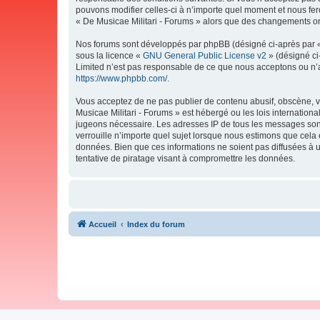
pouvons modifier celles-ci à n’importe quel moment et nous fero
« De Musicae Militari - Forums » alors que des changements ont
Nos forums sont développés par phpBB (désigné ci-après par « i
sous la licence «
GNU General Public License v2
» (désigné ci
Limited n’est pas responsable de ce que nous acceptons ou n’
https://www.phpbb.com/
.
Vous acceptez de ne pas publier de contenu abusif, obscène, vu
Musicae Militari - Forums » est hébergé ou les lois internation
jugeons nécessaire. Les adresses IP de tous les messages sont
verrouille n’importe quel sujet lorsque nous estimons que cela
données. Bien que ces informations ne soient pas diffusées à 
tentative de piratage visant à compromettre les données.
Accueil
Index du forum