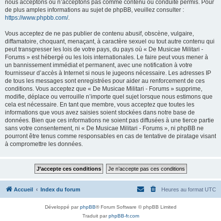
nous acceptons ou n’acceptons pas comme contenu ou conduite permis. Pour
de plus amples informations au sujet de phpBB, veuillez consulter :
https://www.phpbb.com/
.
Vous acceptez de ne pas publier de contenu abusif, obscène, vulgaire,
diffamatoire, choquant, menaçant, à caractère sexuel ou tout autre contenu qui
peut transgresser les lois de votre pays, du pays où « De Musicae Militari -
Forums » est hébergé ou les lois internationales. Le faire peut vous mener à
un bannissement immédiat et permanent, avec une notification à votre
fournisseur d’accès à Internet si nous le jugeons nécessaire. Les adresses IP
de tous les messages sont enregistrées pour aider au renforcement de ces
conditions. Vous acceptez que « De Musicae Militari - Forums » supprime,
modifie, déplace ou verrouille n’importe quel sujet lorsque nous estimons que
cela est nécessaire. En tant que membre, vous acceptez que toutes les
informations que vous avez saisies soient stockées dans notre base de
données. Bien que ces informations ne soient pas diffusées à une tierce partie
sans votre consentement, ni « De Musicae Militari - Forums », ni phpBB ne
pourront être tenus comme responsables en cas de tentative de piratage visant
à compromettre les données.
Accueil
Index du forum
Heures au format
UTC
Développé par
phpBB
® Forum Software © phpBB Limited
Traduit par
phpBB-fr.com