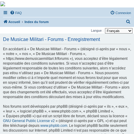
De Musicae Militari -
FAQ
Connexion
Forums
R
Forums de discussions
Accueil
Index du forum
e
Langue :
c
De Musicae Militari - Forums - Enregistrement
h
En accédant à « De Musicae Militari - Forums » (désigné ci-après par « nous »,
e
« notre », « nos », « De Musicae Militari - Forums »,
r
« https://www.demusicaemilitari.fr/forums »), vous acceptez d’être légalement
responsable des conditions suivantes. Si vous n’acceptez pas d’être
c
légalement responsable de toutes les conditions suivantes, alors n’accédez
h
pas et/ou n’utilisez pas « De Musicae Militari - Forums ». Nous pouvons
modifier celles-ci à n’importe quel moment et nous ferons tout pour que vous
e
en soyez informé, bien qu’il soit prudent de vérifier régulièrement celles-ci par
r
vous-même. Si vous continuez d’utiliser « De Musicae Militari - Forums » alors
que des changements ont été effectués, vous acceptez d’être légalement
responsable des conditions découlant des mises à jour et/ou modifications.
Nos forums sont développés par phpBB (désigné ci-après par « ils », « eux »,
« leur », « logiciel phpBB », « www.phpbb.com », « phpBB Limited »,
« Équipes phpBB ») qui est un script libre de forum, déclaré sous la licence «
GNU General Public License v2
» (désigné ci-après par « GPL ») et qui peut
être téléchargé depuis
www.phpbb.com
. Le logiciel phpBB facilite seulement
les discussions sur Internet. phpBB Limited n’est pas responsable de ce que