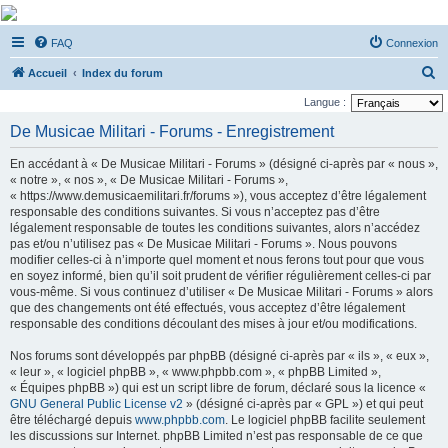
De Musicae Militari -
FAQ
Connexion
Forums
R
Forums de discussions
Accueil
Index du forum
e
Langue :
c
De Musicae Militari - Forums - Enregistrement
h
En accédant à « De Musicae Militari - Forums » (désigné ci-après par « nous »,
e
« notre », « nos », « De Musicae Militari - Forums »,
r
« https://www.demusicaemilitari.fr/forums »), vous acceptez d’être légalement
responsable des conditions suivantes. Si vous n’acceptez pas d’être
c
légalement responsable de toutes les conditions suivantes, alors n’accédez
h
pas et/ou n’utilisez pas « De Musicae Militari - Forums ». Nous pouvons
modifier celles-ci à n’importe quel moment et nous ferons tout pour que vous
e
en soyez informé, bien qu’il soit prudent de vérifier régulièrement celles-ci par
r
vous-même. Si vous continuez d’utiliser « De Musicae Militari - Forums » alors
que des changements ont été effectués, vous acceptez d’être légalement
responsable des conditions découlant des mises à jour et/ou modifications.
Nos forums sont développés par phpBB (désigné ci-après par « ils », « eux »,
« leur », « logiciel phpBB », « www.phpbb.com », « phpBB Limited »,
« Équipes phpBB ») qui est un script libre de forum, déclaré sous la licence «
GNU General Public License v2
» (désigné ci-après par « GPL ») et qui peut
être téléchargé depuis
www.phpbb.com
. Le logiciel phpBB facilite seulement
les discussions sur Internet. phpBB Limited n’est pas responsable de ce que