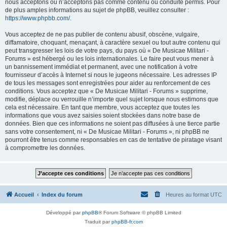
nous acceptons ou n’acceptons pas comme contenu ou conduite permis. Pour
de plus amples informations au sujet de phpBB, veuillez consulter :
https://www.phpbb.com/
.
Vous acceptez de ne pas publier de contenu abusif, obscène, vulgaire,
diffamatoire, choquant, menaçant, à caractère sexuel ou tout autre contenu qui
peut transgresser les lois de votre pays, du pays où « De Musicae Militari -
Forums » est hébergé ou les lois internationales. Le faire peut vous mener à
un bannissement immédiat et permanent, avec une notification à votre
fournisseur d’accès à Internet si nous le jugeons nécessaire. Les adresses IP
de tous les messages sont enregistrées pour aider au renforcement de ces
conditions. Vous acceptez que « De Musicae Militari - Forums » supprime,
modifie, déplace ou verrouille n’importe quel sujet lorsque nous estimons que
cela est nécessaire. En tant que membre, vous acceptez que toutes les
informations que vous avez saisies soient stockées dans notre base de
données. Bien que ces informations ne soient pas diffusées à une tierce partie
sans votre consentement, ni « De Musicae Militari - Forums », ni phpBB ne
pourront être tenus comme responsables en cas de tentative de piratage visant
à compromettre les données.
Accueil
Index du forum
Heures au format
UTC
Développé par
phpBB
® Forum Software © phpBB Limited
Traduit par
phpBB-fr.com