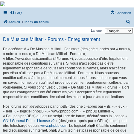
De Musicae Militari -
FAQ
Connexion
Forums
R
Forums de discussions
Accueil
Index du forum
e
Langue :
c
De Musicae Militari - Forums - Enregistrement
h
En accédant à « De Musicae Militari - Forums » (désigné ci-après par « nous »,
e
« notre », « nos », « De Musicae Militari - Forums »,
r
« https://www.demusicaemilitari.fr/forums »), vous acceptez d’être légalement
responsable des conditions suivantes. Si vous n’acceptez pas d’être
c
légalement responsable de toutes les conditions suivantes, alors n’accédez
h
pas et/ou n’utilisez pas « De Musicae Militari - Forums ». Nous pouvons
modifier celles-ci à n’importe quel moment et nous ferons tout pour que vous
e
en soyez informé, bien qu’il soit prudent de vérifier régulièrement celles-ci par
r
vous-même. Si vous continuez d’utiliser « De Musicae Militari - Forums » alors
que des changements ont été effectués, vous acceptez d’être légalement
responsable des conditions découlant des mises à jour et/ou modifications.
Nos forums sont développés par phpBB (désigné ci-après par « ils », « eux »,
« leur », « logiciel phpBB », « www.phpbb.com », « phpBB Limited »,
« Équipes phpBB ») qui est un script libre de forum, déclaré sous la licence «
GNU General Public License v2
» (désigné ci-après par « GPL ») et qui peut
être téléchargé depuis
www.phpbb.com
. Le logiciel phpBB facilite seulement
les discussions sur Internet. phpBB Limited n’est pas responsable de ce que