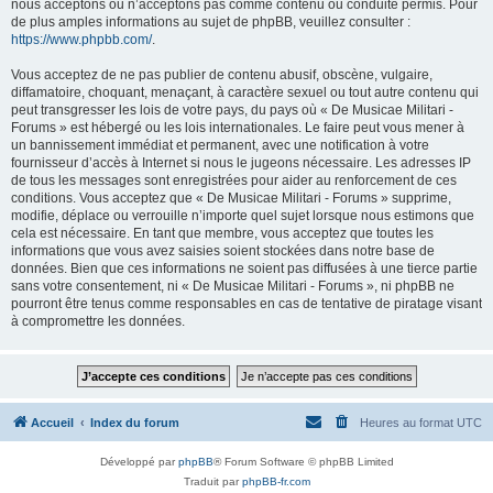
nous acceptons ou n’acceptons pas comme contenu ou conduite permis. Pour
de plus amples informations au sujet de phpBB, veuillez consulter :
https://www.phpbb.com/
.
Vous acceptez de ne pas publier de contenu abusif, obscène, vulgaire,
diffamatoire, choquant, menaçant, à caractère sexuel ou tout autre contenu qui
peut transgresser les lois de votre pays, du pays où « De Musicae Militari -
Forums » est hébergé ou les lois internationales. Le faire peut vous mener à
un bannissement immédiat et permanent, avec une notification à votre
fournisseur d’accès à Internet si nous le jugeons nécessaire. Les adresses IP
de tous les messages sont enregistrées pour aider au renforcement de ces
conditions. Vous acceptez que « De Musicae Militari - Forums » supprime,
modifie, déplace ou verrouille n’importe quel sujet lorsque nous estimons que
cela est nécessaire. En tant que membre, vous acceptez que toutes les
informations que vous avez saisies soient stockées dans notre base de
données. Bien que ces informations ne soient pas diffusées à une tierce partie
sans votre consentement, ni « De Musicae Militari - Forums », ni phpBB ne
pourront être tenus comme responsables en cas de tentative de piratage visant
à compromettre les données.
Accueil
Index du forum
Heures au format
UTC
Développé par
phpBB
® Forum Software © phpBB Limited
Traduit par
phpBB-fr.com