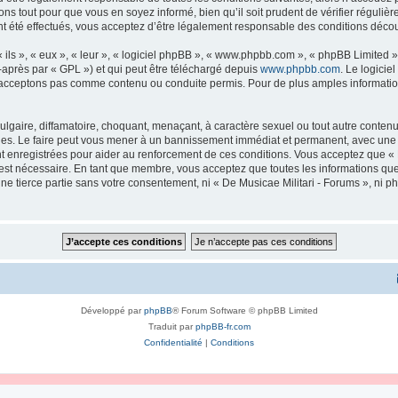
ns tout pour que vous en soyez informé, bien qu’il soit prudent de vérifier régulièr
 été effectués, vous acceptez d’être légalement responsable des conditions découl
ls », « eux », « leur », « logiciel phpBB », « www.phpbb.com », « phpBB Limited »,
-après par « GPL ») et qui peut être téléchargé depuis
www.phpbb.com
. Le logicie
acceptons pas comme contenu ou conduite permis. Pour de plus amples informations
lgaire, diffamatoire, choquant, menaçant, à caractère sexuel ou tout autre contenu 
ales. Le faire peut vous mener à un bannissement immédiat et permanent, avec une no
 enregistrées pour aider au renforcement de ces conditions. Vous acceptez que « 
 est nécessaire. En tant que membre, vous acceptez que toutes les informations qu
une tierce partie sans votre consentement, ni « De Musicae Militari - Forums », n
Développé par
phpBB
® Forum Software © phpBB Limited
Traduit par
phpBB-fr.com
Confidentialité
|
Conditions