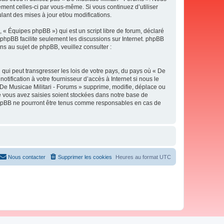
ement celles-ci par vous-même. Si vous continuez d’utiliser
ant des mises à jour et/ou modifications.
 « Équipes phpBB ») qui est un script libre de forum, déclaré
l phpBB facilite seulement les discussions sur Internet. phpBB
 au sujet de phpBB, veuillez consulter :
qui peut transgresser les lois de votre pays, du pays où « De
tification à votre fournisseur d’accès à Internet si nous le
De Musicae Militari - Forums » supprime, modifie, déplace ou
e vous avez saisies soient stockées dans notre base de
i phpBB ne pourront être tenus comme responsables en cas de
Nous contacter
Supprimer les cookies
Heures au format
UTC