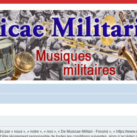
s par « nous », « notre », « nos », « De Musicae Militari - Forums », « https://www.
’être légalement responsable de toutes les conditions suivantes, alors n’accédez p