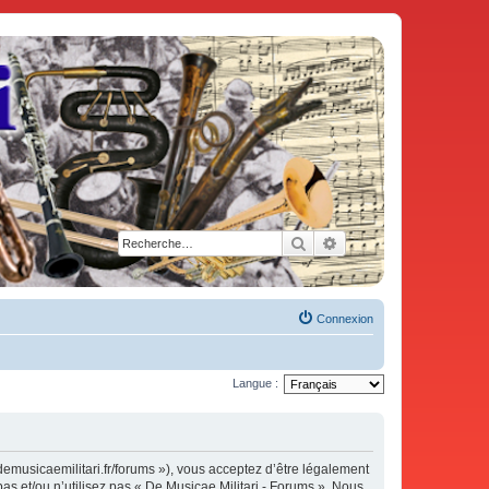
Rechercher
Recherche avancée
Connexion
Langue :
demusicaemilitari.fr/forums »), vous acceptez d’être légalement
as et/ou n’utilisez pas « De Musicae Militari - Forums ». Nous