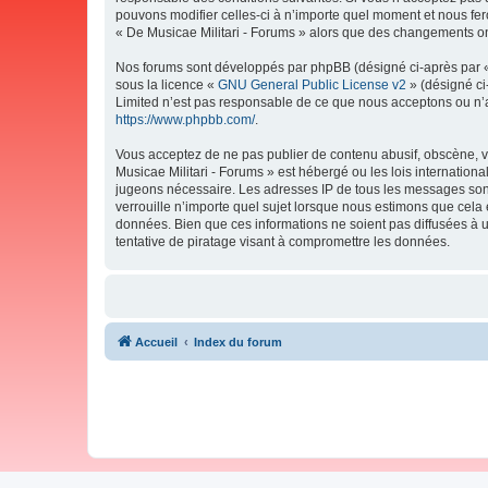
pouvons modifier celles-ci à n’importe quel moment et nous fero
« De Musicae Militari - Forums » alors que des changements ont
Nos forums sont développés par phpBB (désigné ci-après par « i
sous la licence «
GNU General Public License v2
» (désigné ci
Limited n’est pas responsable de ce que nous acceptons ou n’
https://www.phpbb.com/
.
Vous acceptez de ne pas publier de contenu abusif, obscène, vu
Musicae Militari - Forums » est hébergé ou les lois internation
jugeons nécessaire. Les adresses IP de tous les messages sont
verrouille n’importe quel sujet lorsque nous estimons que cela
données. Bien que ces informations ne soient pas diffusées à 
tentative de piratage visant à compromettre les données.
Accueil
Index du forum