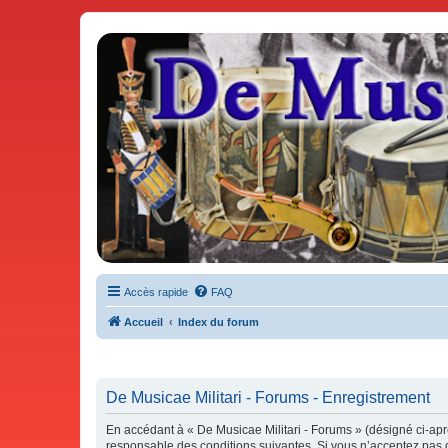
De Musicae Militari - Forums
Forums de discussions
Accès rapide
FAQ
Accueil
Index du forum
De Musicae Militari - Forums - Enregistrement
En accédant à « De Musicae Militari - Forums » (désigné ci-aprè
responsable des conditions suivantes. Si vous n’acceptez pas d