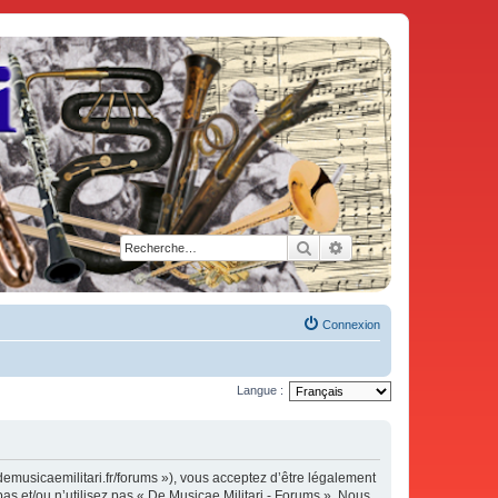
Rechercher
Recherche avancée
Connexion
Langue :
demusicaemilitari.fr/forums »), vous acceptez d’être légalement
as et/ou n’utilisez pas « De Musicae Militari - Forums ». Nous