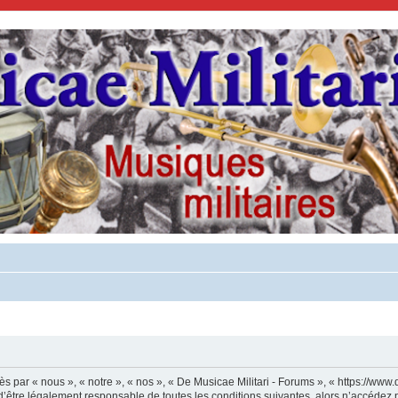
s par « nous », « notre », « nos », « De Musicae Militari - Forums », « https://www.
’être légalement responsable de toutes les conditions suivantes, alors n’accédez p