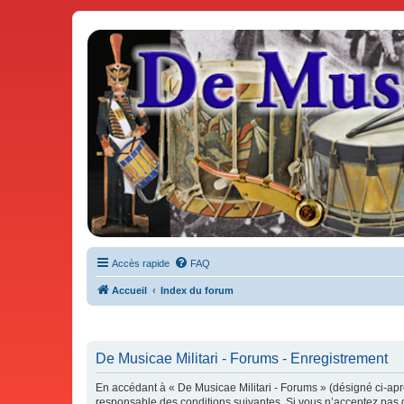
De Musicae Militari - Forums
Forums de discussions
Accès rapide
FAQ
Accueil
Index du forum
De Musicae Militari - Forums - Enregistrement
En accédant à « De Musicae Militari - Forums » (désigné ci-aprè
responsable des conditions suivantes. Si vous n’acceptez pas d