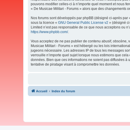
pouvons modifier celles-ci à n’importe quel moment et nous fero
« De Musicae Militari - Forums » alors que des changements ont
Nos forums sont développés par phpBB (désigné ci-après par « i
sous la licence «
GNU General Public License v2
» (désigné ci
Limited n’est pas responsable de ce que nous acceptons ou n’
https://www.phpbb.com/
.
Vous acceptez de ne pas publier de contenu abusif, obscène, vu
Musicae Militari - Forums » est hébergé ou les lois internation
jugeons nécessaire. Les adresses IP de tous les messages sont
verrouille n’importe quel sujet lorsque nous estimons que cela
données. Bien que ces informations ne soient pas diffusées à 
tentative de piratage visant à compromettre les données.
Accueil
Index du forum