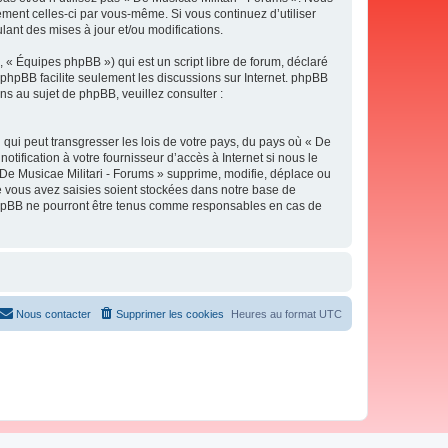
ement celles-ci par vous-même. Si vous continuez d’utiliser
ant des mises à jour et/ou modifications.
 « Équipes phpBB ») qui est un script libre de forum, déclaré
l phpBB facilite seulement les discussions sur Internet. phpBB
 au sujet de phpBB, veuillez consulter :
qui peut transgresser les lois de votre pays, du pays où « De
tification à votre fournisseur d’accès à Internet si nous le
De Musicae Militari - Forums » supprime, modifie, déplace ou
e vous avez saisies soient stockées dans notre base de
i phpBB ne pourront être tenus comme responsables en cas de
Nous contacter
Supprimer les cookies
Heures au format
UTC