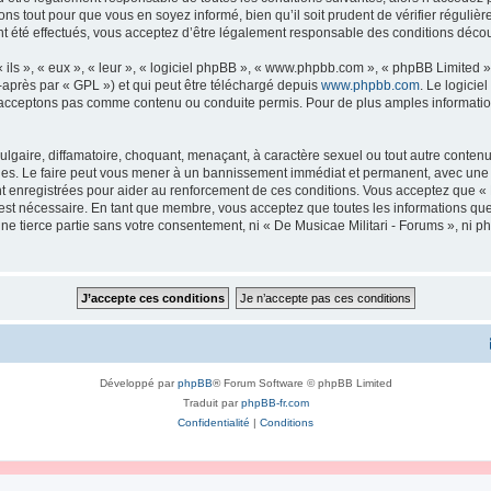
ns tout pour que vous en soyez informé, bien qu’il soit prudent de vérifier régulièr
 été effectués, vous acceptez d’être légalement responsable des conditions découl
ls », « eux », « leur », « logiciel phpBB », « www.phpbb.com », « phpBB Limited »,
-après par « GPL ») et qui peut être téléchargé depuis
www.phpbb.com
. Le logicie
acceptons pas comme contenu ou conduite permis. Pour de plus amples informations
lgaire, diffamatoire, choquant, menaçant, à caractère sexuel ou tout autre contenu 
ales. Le faire peut vous mener à un bannissement immédiat et permanent, avec une no
 enregistrées pour aider au renforcement de ces conditions. Vous acceptez que « 
 est nécessaire. En tant que membre, vous acceptez que toutes les informations qu
une tierce partie sans votre consentement, ni « De Musicae Militari - Forums », n
Développé par
phpBB
® Forum Software © phpBB Limited
Traduit par
phpBB-fr.com
Confidentialité
|
Conditions