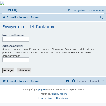
De Musicae Militari -
FAQ
S’enregistrer
Connexion
Forums
R
Forums de discussions
Accueil
Index du forum
e
Envoyer le courriel d’activation
c
h
Nom d’utilisateur :
e
r
Adresse courriel :
Adresse courriel associée à votre compte. Si vous ne l’avez pas modifiée via votre
c
panneau d’utilisateur, il s’agit de l’adresse que vous avez fournie lors de votre
enregistrement.
h
e
r
Accueil
Index du forum
Heures au format
UTC
Développé par
phpBB
® Forum Software © phpBB Limited
Traduit par
phpBB-fr.com
Confidentialité
|
Conditions