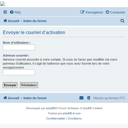
De Musicae Militari -
FAQ
S’enregistrer
Connexion
Forums
R
Forums de discussions
Accueil
Index du forum
e
Envoyer le courriel d’activation
c
h
Nom d’utilisateur :
e
r
Adresse courriel :
Adresse courriel associée à votre compte. Si vous ne l’avez pas modifiée via votre
c
panneau d’utilisateur, il s’agit de l’adresse que vous avez fournie lors de votre
enregistrement.
h
e
r
Accueil
Index du forum
Heures au format
UTC
Développé par
phpBB
® Forum Software © phpBB Limited
Traduit par
phpBB-fr.com
Confidentialité
|
Conditions