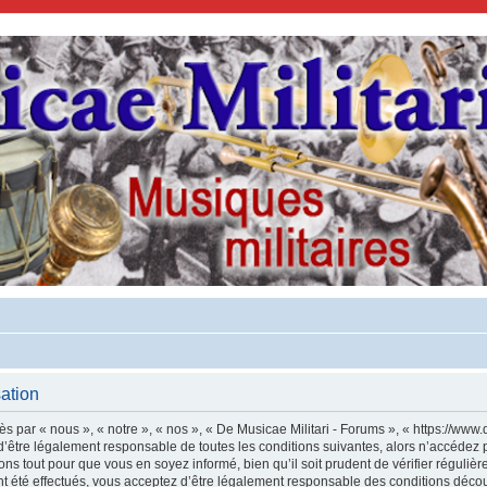
sation
s par « nous », « notre », « nos », « De Musicae Militari - Forums », « https://www.
’être légalement responsable de toutes les conditions suivantes, alors n’accédez p
ns tout pour que vous en soyez informé, bien qu’il soit prudent de vérifier régulièr
 été effectués, vous acceptez d’être légalement responsable des conditions découl