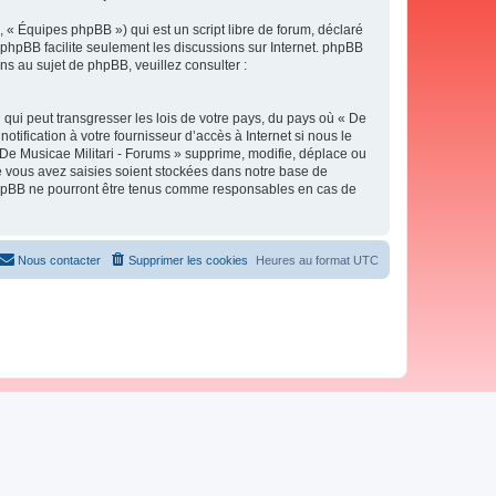
 « Équipes phpBB ») qui est un script libre de forum, déclaré
l phpBB facilite seulement les discussions sur Internet. phpBB
 au sujet de phpBB, veuillez consulter :
qui peut transgresser les lois de votre pays, du pays où « De
tification à votre fournisseur d’accès à Internet si nous le
De Musicae Militari - Forums » supprime, modifie, déplace ou
e vous avez saisies soient stockées dans notre base de
i phpBB ne pourront être tenus comme responsables en cas de
Nous contacter
Supprimer les cookies
Heures au format
UTC