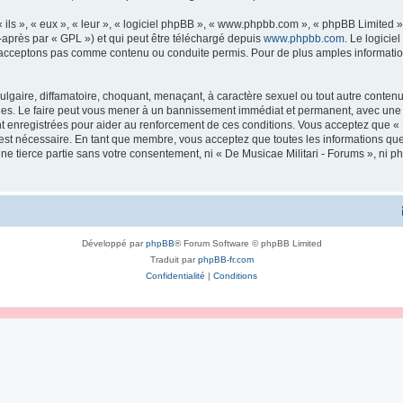
ls », « eux », « leur », « logiciel phpBB », « www.phpbb.com », « phpBB Limited »,
-après par « GPL ») et qui peut être téléchargé depuis
www.phpbb.com
. Le logicie
acceptons pas comme contenu ou conduite permis. Pour de plus amples informations
lgaire, diffamatoire, choquant, menaçant, à caractère sexuel ou tout autre contenu 
ales. Le faire peut vous mener à un bannissement immédiat et permanent, avec une no
 enregistrées pour aider au renforcement de ces conditions. Vous acceptez que « 
 est nécessaire. En tant que membre, vous acceptez que toutes les informations qu
une tierce partie sans votre consentement, ni « De Musicae Militari - Forums », n
Développé par
phpBB
® Forum Software © phpBB Limited
Traduit par
phpBB-fr.com
Confidentialité
|
Conditions