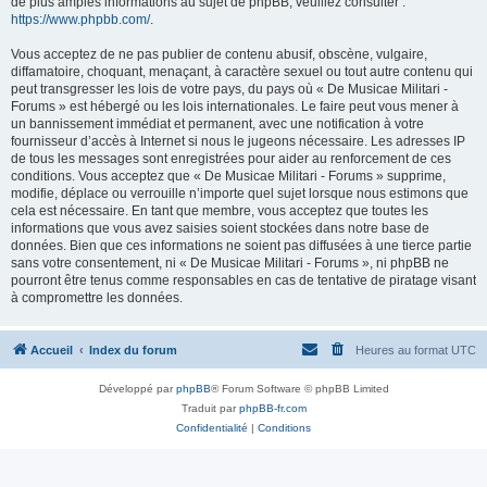
de plus amples informations au sujet de phpBB, veuillez consulter :
https://www.phpbb.com/
.
Vous acceptez de ne pas publier de contenu abusif, obscène, vulgaire,
diffamatoire, choquant, menaçant, à caractère sexuel ou tout autre contenu qui
peut transgresser les lois de votre pays, du pays où « De Musicae Militari -
Forums » est hébergé ou les lois internationales. Le faire peut vous mener à
un bannissement immédiat et permanent, avec une notification à votre
fournisseur d’accès à Internet si nous le jugeons nécessaire. Les adresses IP
de tous les messages sont enregistrées pour aider au renforcement de ces
conditions. Vous acceptez que « De Musicae Militari - Forums » supprime,
modifie, déplace ou verrouille n’importe quel sujet lorsque nous estimons que
cela est nécessaire. En tant que membre, vous acceptez que toutes les
informations que vous avez saisies soient stockées dans notre base de
données. Bien que ces informations ne soient pas diffusées à une tierce partie
sans votre consentement, ni « De Musicae Militari - Forums », ni phpBB ne
pourront être tenus comme responsables en cas de tentative de piratage visant
à compromettre les données.
Accueil
Index du forum
Heures au format
UTC
Développé par
phpBB
® Forum Software © phpBB Limited
Traduit par
phpBB-fr.com
Confidentialité
|
Conditions