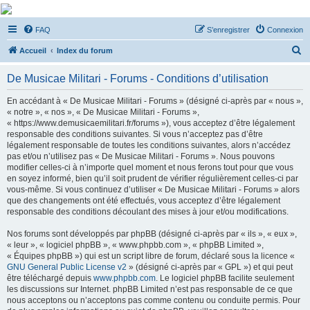
De Musicae Militari -
FAQ
S’enregistrer
Connexion
Forums
R
Forums de discussions
Accueil
Index du forum
e
De Musicae Militari - Forums - Conditions d’utilisation
c
h
En accédant à « De Musicae Militari - Forums » (désigné ci-après par « nous »,
« notre », « nos », « De Musicae Militari - Forums »,
e
« https://www.demusicaemilitari.fr/forums »), vous acceptez d’être légalement
r
responsable des conditions suivantes. Si vous n’acceptez pas d’être
légalement responsable de toutes les conditions suivantes, alors n’accédez
c
pas et/ou n’utilisez pas « De Musicae Militari - Forums ». Nous pouvons
h
modifier celles-ci à n’importe quel moment et nous ferons tout pour que vous
en soyez informé, bien qu’il soit prudent de vérifier régulièrement celles-ci par
e
vous-même. Si vous continuez d’utiliser « De Musicae Militari - Forums » alors
r
que des changements ont été effectués, vous acceptez d’être légalement
responsable des conditions découlant des mises à jour et/ou modifications.
Nos forums sont développés par phpBB (désigné ci-après par « ils », « eux »,
« leur », « logiciel phpBB », « www.phpbb.com », « phpBB Limited »,
« Équipes phpBB ») qui est un script libre de forum, déclaré sous la licence «
GNU General Public License v2
» (désigné ci-après par « GPL ») et qui peut
être téléchargé depuis
www.phpbb.com
. Le logiciel phpBB facilite seulement
les discussions sur Internet. phpBB Limited n’est pas responsable de ce que
nous acceptons ou n’acceptons pas comme contenu ou conduite permis. Pour