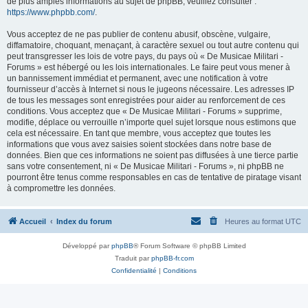
de plus amples informations au sujet de phpBB, veuillez consulter :
https://www.phpbb.com/
.
Vous acceptez de ne pas publier de contenu abusif, obscène, vulgaire,
diffamatoire, choquant, menaçant, à caractère sexuel ou tout autre contenu qui
peut transgresser les lois de votre pays, du pays où « De Musicae Militari -
Forums » est hébergé ou les lois internationales. Le faire peut vous mener à
un bannissement immédiat et permanent, avec une notification à votre
fournisseur d’accès à Internet si nous le jugeons nécessaire. Les adresses IP
de tous les messages sont enregistrées pour aider au renforcement de ces
conditions. Vous acceptez que « De Musicae Militari - Forums » supprime,
modifie, déplace ou verrouille n’importe quel sujet lorsque nous estimons que
cela est nécessaire. En tant que membre, vous acceptez que toutes les
informations que vous avez saisies soient stockées dans notre base de
données. Bien que ces informations ne soient pas diffusées à une tierce partie
sans votre consentement, ni « De Musicae Militari - Forums », ni phpBB ne
pourront être tenus comme responsables en cas de tentative de piratage visant
à compromettre les données.
Accueil
Index du forum
Heures au format
UTC
Développé par
phpBB
® Forum Software © phpBB Limited
Traduit par
phpBB-fr.com
Confidentialité
|
Conditions