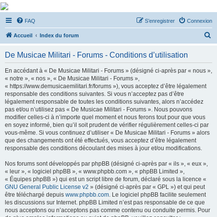
De Musicae Militari -
FAQ
S’enregistrer
Connexion
Forums
R
Forums de discussions
Accueil
Index du forum
e
De Musicae Militari - Forums - Conditions d’utilisation
c
h
En accédant à « De Musicae Militari - Forums » (désigné ci-après par « nous »,
« notre », « nos », « De Musicae Militari - Forums »,
e
« https://www.demusicaemilitari.fr/forums »), vous acceptez d’être légalement
r
responsable des conditions suivantes. Si vous n’acceptez pas d’être
légalement responsable de toutes les conditions suivantes, alors n’accédez
c
pas et/ou n’utilisez pas « De Musicae Militari - Forums ». Nous pouvons
h
modifier celles-ci à n’importe quel moment et nous ferons tout pour que vous
en soyez informé, bien qu’il soit prudent de vérifier régulièrement celles-ci par
e
vous-même. Si vous continuez d’utiliser « De Musicae Militari - Forums » alors
r
que des changements ont été effectués, vous acceptez d’être légalement
responsable des conditions découlant des mises à jour et/ou modifications.
Nos forums sont développés par phpBB (désigné ci-après par « ils », « eux »,
« leur », « logiciel phpBB », « www.phpbb.com », « phpBB Limited »,
« Équipes phpBB ») qui est un script libre de forum, déclaré sous la licence «
GNU General Public License v2
» (désigné ci-après par « GPL ») et qui peut
être téléchargé depuis
www.phpbb.com
. Le logiciel phpBB facilite seulement
les discussions sur Internet. phpBB Limited n’est pas responsable de ce que
nous acceptons ou n’acceptons pas comme contenu ou conduite permis. Pour