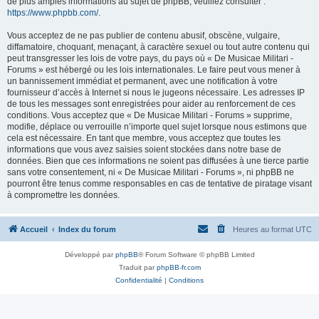
de plus amples informations au sujet de phpBB, veuillez consulter :
https://www.phpbb.com/
.
Vous acceptez de ne pas publier de contenu abusif, obscène, vulgaire,
diffamatoire, choquant, menaçant, à caractère sexuel ou tout autre contenu qui
peut transgresser les lois de votre pays, du pays où « De Musicae Militari -
Forums » est hébergé ou les lois internationales. Le faire peut vous mener à
un bannissement immédiat et permanent, avec une notification à votre
fournisseur d’accès à Internet si nous le jugeons nécessaire. Les adresses IP
de tous les messages sont enregistrées pour aider au renforcement de ces
conditions. Vous acceptez que « De Musicae Militari - Forums » supprime,
modifie, déplace ou verrouille n’importe quel sujet lorsque nous estimons que
cela est nécessaire. En tant que membre, vous acceptez que toutes les
informations que vous avez saisies soient stockées dans notre base de
données. Bien que ces informations ne soient pas diffusées à une tierce partie
sans votre consentement, ni « De Musicae Militari - Forums », ni phpBB ne
pourront être tenus comme responsables en cas de tentative de piratage visant
à compromettre les données.
Accueil
Index du forum
Heures au format
UTC
Développé par
phpBB
® Forum Software © phpBB Limited
Traduit par
phpBB-fr.com
Confidentialité
|
Conditions