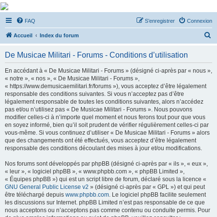
De Musicae Militari -
FAQ
S’enregistrer
Connexion
Forums
R
Forums de discussions
Accueil
Index du forum
e
De Musicae Militari - Forums - Conditions d’utilisation
c
h
En accédant à « De Musicae Militari - Forums » (désigné ci-après par « nous »,
« notre », « nos », « De Musicae Militari - Forums »,
e
« https://www.demusicaemilitari.fr/forums »), vous acceptez d’être légalement
r
responsable des conditions suivantes. Si vous n’acceptez pas d’être
légalement responsable de toutes les conditions suivantes, alors n’accédez
c
pas et/ou n’utilisez pas « De Musicae Militari - Forums ». Nous pouvons
h
modifier celles-ci à n’importe quel moment et nous ferons tout pour que vous
en soyez informé, bien qu’il soit prudent de vérifier régulièrement celles-ci par
e
vous-même. Si vous continuez d’utiliser « De Musicae Militari - Forums » alors
r
que des changements ont été effectués, vous acceptez d’être légalement
responsable des conditions découlant des mises à jour et/ou modifications.
Nos forums sont développés par phpBB (désigné ci-après par « ils », « eux »,
« leur », « logiciel phpBB », « www.phpbb.com », « phpBB Limited »,
« Équipes phpBB ») qui est un script libre de forum, déclaré sous la licence «
GNU General Public License v2
» (désigné ci-après par « GPL ») et qui peut
être téléchargé depuis
www.phpbb.com
. Le logiciel phpBB facilite seulement
les discussions sur Internet. phpBB Limited n’est pas responsable de ce que
nous acceptons ou n’acceptons pas comme contenu ou conduite permis. Pour