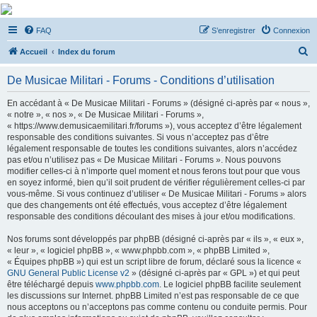
De Musicae Militari -
FAQ
S’enregistrer
Connexion
Forums
R
Forums de discussions
Accueil
Index du forum
e
De Musicae Militari - Forums - Conditions d’utilisation
c
h
En accédant à « De Musicae Militari - Forums » (désigné ci-après par « nous »,
« notre », « nos », « De Musicae Militari - Forums »,
e
« https://www.demusicaemilitari.fr/forums »), vous acceptez d’être légalement
r
responsable des conditions suivantes. Si vous n’acceptez pas d’être
légalement responsable de toutes les conditions suivantes, alors n’accédez
c
pas et/ou n’utilisez pas « De Musicae Militari - Forums ». Nous pouvons
h
modifier celles-ci à n’importe quel moment et nous ferons tout pour que vous
en soyez informé, bien qu’il soit prudent de vérifier régulièrement celles-ci par
e
vous-même. Si vous continuez d’utiliser « De Musicae Militari - Forums » alors
r
que des changements ont été effectués, vous acceptez d’être légalement
responsable des conditions découlant des mises à jour et/ou modifications.
Nos forums sont développés par phpBB (désigné ci-après par « ils », « eux »,
« leur », « logiciel phpBB », « www.phpbb.com », « phpBB Limited »,
« Équipes phpBB ») qui est un script libre de forum, déclaré sous la licence «
GNU General Public License v2
» (désigné ci-après par « GPL ») et qui peut
être téléchargé depuis
www.phpbb.com
. Le logiciel phpBB facilite seulement
les discussions sur Internet. phpBB Limited n’est pas responsable de ce que
nous acceptons ou n’acceptons pas comme contenu ou conduite permis. Pour