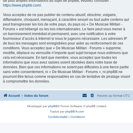
de plus amples informations au sujet de phpBB, veuillez consulter :
https://www.phpbb.com/
.
Vous acceptez de ne pas publier de contenu abusif, obscène, vulgaire,
diffamatoire, choquant, menaçant, à caractère sexuel ou tout autre contenu qui
peut transgresser les lois de votre pays, du pays où « De Musicae Militari -
Forums » est hébergé ou les lois internationales. Le faire peut vous mener à
un bannissement immédiat et permanent, avec une notification à votre
fournisseur d’accès à Internet si nous le jugeons nécessaire. Les adresses IP
de tous les messages sont enregistrées pour aider au renforcement de ces
conditions. Vous acceptez que « De Musicae Militari - Forums » supprime,
modifie, déplace ou verrouille n’importe quel sujet lorsque nous estimons que
cela est nécessaire. En tant que membre, vous acceptez que toutes les
informations que vous avez saisies soient stockées dans notre base de
données. Bien que ces informations ne soient pas diffusées à une tierce partie
sans votre consentement, ni « De Musicae Militari - Forums », ni phpBB ne
pourront être tenus comme responsables en cas de tentative de piratage visant
à compromettre les données.
Accueil
Index du forum
Heures au format
UTC
Développé par
phpBB
® Forum Software © phpBB Limited
Traduit par
phpBB-fr.com
Confidentialité
|
Conditions