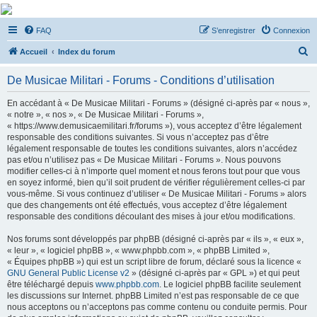
De Musicae Militari -
FAQ
S’enregistrer
Connexion
Forums
R
Forums de discussions
Accueil
Index du forum
e
De Musicae Militari - Forums - Conditions d’utilisation
c
h
En accédant à « De Musicae Militari - Forums » (désigné ci-après par « nous »,
« notre », « nos », « De Musicae Militari - Forums »,
e
« https://www.demusicaemilitari.fr/forums »), vous acceptez d’être légalement
r
responsable des conditions suivantes. Si vous n’acceptez pas d’être
légalement responsable de toutes les conditions suivantes, alors n’accédez
c
pas et/ou n’utilisez pas « De Musicae Militari - Forums ». Nous pouvons
h
modifier celles-ci à n’importe quel moment et nous ferons tout pour que vous
en soyez informé, bien qu’il soit prudent de vérifier régulièrement celles-ci par
e
vous-même. Si vous continuez d’utiliser « De Musicae Militari - Forums » alors
r
que des changements ont été effectués, vous acceptez d’être légalement
responsable des conditions découlant des mises à jour et/ou modifications.
Nos forums sont développés par phpBB (désigné ci-après par « ils », « eux »,
« leur », « logiciel phpBB », « www.phpbb.com », « phpBB Limited »,
« Équipes phpBB ») qui est un script libre de forum, déclaré sous la licence «
GNU General Public License v2
» (désigné ci-après par « GPL ») et qui peut
être téléchargé depuis
www.phpbb.com
. Le logiciel phpBB facilite seulement
les discussions sur Internet. phpBB Limited n’est pas responsable de ce que
nous acceptons ou n’acceptons pas comme contenu ou conduite permis. Pour