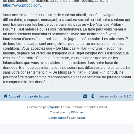
de plus amples informations au sujet de phpBB, veuillez consulter :
https://www.phpbb.com/
.
Vous acceptez de ne pas publier de contenu abusif, obscène, vulgaire,
diffamatoire, choquant, menaçant, à caractère sexuel ou tout autre contenu qui
peut transgresser les lois de votre pays, du pays où « De Musicae Militari -
Forums » est hébergé ou les lois internationales. Le faire peut vous mener à
un bannissement immédiat et permanent, avec une notification à votre
fournisseur d’accès à Internet si nous le jugeons nécessaire. Les adresses IP
de tous les messages sont enregistrées pour aider au renforcement de ces
conditions. Vous acceptez que « De Musicae Militari - Forums » supprime,
modifie, déplace ou verrouille n’importe quel sujet lorsque nous estimons que
cela est nécessaire. En tant que membre, vous acceptez que toutes les
informations que vous avez saisies soient stockées dans notre base de
données. Bien que ces informations ne soient pas diffusées à une tierce partie
sans votre consentement, ni « De Musicae Militari - Forums », ni phpBB ne
pourront être tenus comme responsables en cas de tentative de piratage visant
à compromettre les données.
Accueil
Index du forum
Heures au format
UTC
Développé par
phpBB
® Forum Software © phpBB Limited
Traduit par
phpBB-fr.com
Confidentialité
|
Conditions