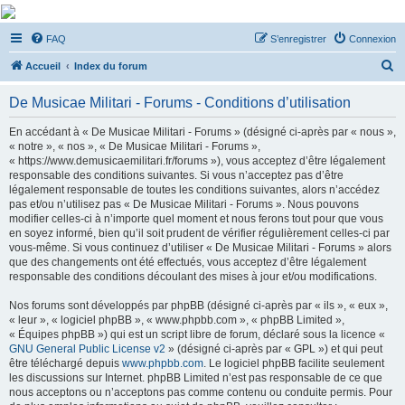
De Musicae Militari -
FAQ
S’enregistrer
Connexion
Forums
R
Forums de discussions
Accueil
Index du forum
e
De Musicae Militari - Forums - Conditions d’utilisation
c
h
En accédant à « De Musicae Militari - Forums » (désigné ci-après par « nous »,
« notre », « nos », « De Musicae Militari - Forums »,
e
« https://www.demusicaemilitari.fr/forums »), vous acceptez d’être légalement
r
responsable des conditions suivantes. Si vous n’acceptez pas d’être
légalement responsable de toutes les conditions suivantes, alors n’accédez
c
pas et/ou n’utilisez pas « De Musicae Militari - Forums ». Nous pouvons
h
modifier celles-ci à n’importe quel moment et nous ferons tout pour que vous
en soyez informé, bien qu’il soit prudent de vérifier régulièrement celles-ci par
e
vous-même. Si vous continuez d’utiliser « De Musicae Militari - Forums » alors
r
que des changements ont été effectués, vous acceptez d’être légalement
responsable des conditions découlant des mises à jour et/ou modifications.
Nos forums sont développés par phpBB (désigné ci-après par « ils », « eux »,
« leur », « logiciel phpBB », « www.phpbb.com », « phpBB Limited »,
« Équipes phpBB ») qui est un script libre de forum, déclaré sous la licence «
GNU General Public License v2
» (désigné ci-après par « GPL ») et qui peut
être téléchargé depuis
www.phpbb.com
. Le logiciel phpBB facilite seulement
les discussions sur Internet. phpBB Limited n’est pas responsable de ce que
nous acceptons ou n’acceptons pas comme contenu ou conduite permis. Pour