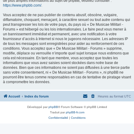
de plus amples informations au sujet de phpBB, veuillez consulter :
https://www.phpbb.com/
.
Vous acceptez de ne pas publier de contenu abusif, obscène, vulgaire,
diffamatoire, choquant, menaçant, à caractère sexuel ou tout autre contenu qui
peut transgresser les lois de votre pays, du pays où « De Musicae Militari -
Forums » est hébergé ou les lois internationales. Le faire peut vous mener à
un bannissement immédiat et permanent, avec une notification à votre
fournisseur d’accès à Internet si nous le jugeons nécessaire. Les adresses IP
de tous les messages sont enregistrées pour aider au renforcement de ces
conditions. Vous acceptez que « De Musicae Militari - Forums » supprime,
modifie, déplace ou verrouille n’importe quel sujet lorsque nous estimons que
cela est nécessaire. En tant que membre, vous acceptez que toutes les
informations que vous avez saisies soient stockées dans notre base de
données. Bien que ces informations ne soient pas diffusées à une tierce partie
sans votre consentement, ni « De Musicae Militari - Forums », ni phpBB ne
pourront être tenus comme responsables en cas de tentative de piratage visant
à compromettre les données.
Accueil
Index du forum
Heures au format
UTC
Développé par
phpBB
® Forum Software © phpBB Limited
Traduit par
phpBB-fr.com
Confidentialité
|
Conditions