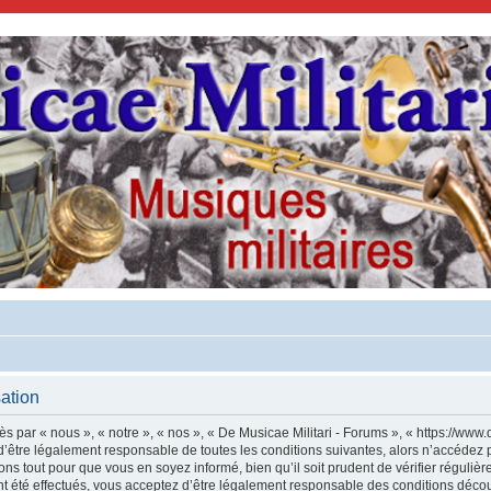
sation
s par « nous », « notre », « nos », « De Musicae Militari - Forums », « https://www.
’être légalement responsable de toutes les conditions suivantes, alors n’accédez p
ns tout pour que vous en soyez informé, bien qu’il soit prudent de vérifier régulièr
 été effectués, vous acceptez d’être légalement responsable des conditions découl