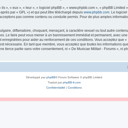
ls », « eux », « leur », « logiciel phpBB », « www.phpbb.com », « phpBB Limited »,
-après par « GPL ») et qui peut être téléchargé depuis
www.phpbb.com
. Le logicie
acceptons pas comme contenu ou conduite permis. Pour de plus amples informations
lgaire, diffamatoire, choquant, menaçant, à caractère sexuel ou tout autre contenu 
ales. Le faire peut vous mener à un bannissement immédiat et permanent, avec une no
 enregistrées pour aider au renforcement de ces conditions. Vous acceptez que « 
 est nécessaire. En tant que membre, vous acceptez que toutes les informations qu
une tierce partie sans votre consentement, ni « De Musicae Militari - Forums », n
Développé par
phpBB
® Forum Software © phpBB Limited
Traduit par
phpBB-fr.com
Confidentialité
|
Conditions