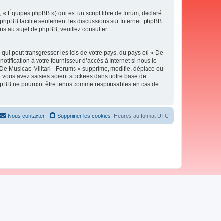
 « Équipes phpBB ») qui est un script libre de forum, déclaré
l phpBB facilite seulement les discussions sur Internet. phpBB
 au sujet de phpBB, veuillez consulter :
qui peut transgresser les lois de votre pays, du pays où « De
tification à votre fournisseur d’accès à Internet si nous le
De Musicae Militari - Forums » supprime, modifie, déplace ou
e vous avez saisies soient stockées dans notre base de
i phpBB ne pourront être tenus comme responsables en cas de
Nous contacter
Supprimer les cookies
Heures au format
UTC