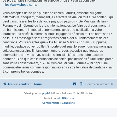
de plus amples informations au sujet de phpBB, veuillez consulter :
https://www.phpbb.com/
.
Vous acceptez de ne pas publier de contenu abusif, obscène, vulgaire,
diffamatoire, choquant, menaçant, à caractère sexuel ou tout autre contenu qui
peut transgresser les lois de votre pays, du pays où « De Musicae Militari -
Forums » est hébergé ou les lois internationales. Le faire peut vous mener à
un bannissement immédiat et permanent, avec une notification à votre
fournisseur d’accès à Internet si nous le jugeons nécessaire. Les adresses IP
de tous les messages sont enregistrées pour aider au renforcement de ces
conditions. Vous acceptez que « De Musicae Militari - Forums » supprime,
modifie, déplace ou verrouille n’importe quel sujet lorsque nous estimons que
cela est nécessaire. En tant que membre, vous acceptez que toutes les
informations que vous avez saisies soient stockées dans notre base de
données. Bien que ces informations ne soient pas diffusées à une tierce partie
sans votre consentement, ni « De Musicae Militari - Forums », ni phpBB ne
pourront être tenus comme responsables en cas de tentative de piratage visant
à compromettre les données.
Accueil
Index du forum
Heures au format
UTC
Développé par
phpBB
® Forum Software © phpBB Limited
Traduit par
phpBB-fr.com
Confidentialité
|
Conditions