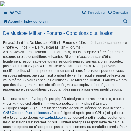
De Musicae Militari -
FAQ
S’enregistrer
Connexion
Forums
R
Forums de discussions
Accueil
Index du forum
e
De Musicae Militari - Forums - Conditions d’utilisation
c
h
En accédant à « De Musicae Militari - Forums » (désigné ci-après par « nous »,
« notre », « nos », « De Musicae Militari - Forums »,
e
« https://www.demusicaemilitari.fr/forums »), vous acceptez d’être légalement
r
responsable des conditions suivantes. Si vous n’acceptez pas d’être
légalement responsable de toutes les conditions suivantes, alors n’accédez
c
pas et/ou n’utilisez pas « De Musicae Militari - Forums ». Nous pouvons
h
modifier celles-ci à n’importe quel moment et nous ferons tout pour que vous
en soyez informé, bien qu’il soit prudent de vérifier régulièrement celles-ci par
e
vous-même. Si vous continuez d’utiliser « De Musicae Militari - Forums » alors
r
que des changements ont été effectués, vous acceptez d’être légalement
responsable des conditions découlant des mises à jour et/ou modifications.
Nos forums sont développés par phpBB (désigné ci-après par « ils », « eux »,
« leur », « logiciel phpBB », « www.phpbb.com », « phpBB Limited »,
« Équipes phpBB ») qui est un script libre de forum, déclaré sous la licence «
GNU General Public License v2
» (désigné ci-après par « GPL ») et qui peut
être téléchargé depuis
www.phpbb.com
. Le logiciel phpBB facilite seulement
les discussions sur Internet. phpBB Limited n’est pas responsable de ce que
nous acceptons ou n’acceptons pas comme contenu ou conduite permis. Pour