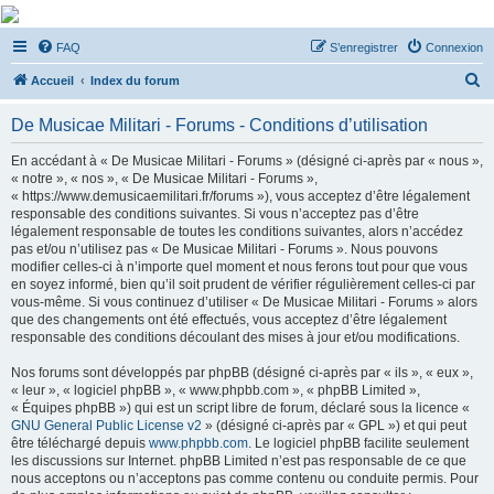
De Musicae Militari -
FAQ
S’enregistrer
Connexion
Forums
R
Forums de discussions
Accueil
Index du forum
e
De Musicae Militari - Forums - Conditions d’utilisation
c
h
En accédant à « De Musicae Militari - Forums » (désigné ci-après par « nous »,
« notre », « nos », « De Musicae Militari - Forums »,
e
« https://www.demusicaemilitari.fr/forums »), vous acceptez d’être légalement
r
responsable des conditions suivantes. Si vous n’acceptez pas d’être
légalement responsable de toutes les conditions suivantes, alors n’accédez
c
pas et/ou n’utilisez pas « De Musicae Militari - Forums ». Nous pouvons
h
modifier celles-ci à n’importe quel moment et nous ferons tout pour que vous
en soyez informé, bien qu’il soit prudent de vérifier régulièrement celles-ci par
e
vous-même. Si vous continuez d’utiliser « De Musicae Militari - Forums » alors
r
que des changements ont été effectués, vous acceptez d’être légalement
responsable des conditions découlant des mises à jour et/ou modifications.
Nos forums sont développés par phpBB (désigné ci-après par « ils », « eux »,
« leur », « logiciel phpBB », « www.phpbb.com », « phpBB Limited »,
« Équipes phpBB ») qui est un script libre de forum, déclaré sous la licence «
GNU General Public License v2
» (désigné ci-après par « GPL ») et qui peut
être téléchargé depuis
www.phpbb.com
. Le logiciel phpBB facilite seulement
les discussions sur Internet. phpBB Limited n’est pas responsable de ce que
nous acceptons ou n’acceptons pas comme contenu ou conduite permis. Pour