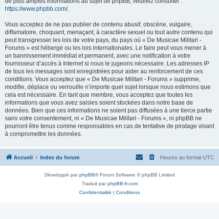
de plus amples informations au sujet de phpBB, veuillez consulter :
https://www.phpbb.com/
.
Vous acceptez de ne pas publier de contenu abusif, obscène, vulgaire,
diffamatoire, choquant, menaçant, à caractère sexuel ou tout autre contenu qui
peut transgresser les lois de votre pays, du pays où « De Musicae Militari -
Forums » est hébergé ou les lois internationales. Le faire peut vous mener à
un bannissement immédiat et permanent, avec une notification à votre
fournisseur d’accès à Internet si nous le jugeons nécessaire. Les adresses IP
de tous les messages sont enregistrées pour aider au renforcement de ces
conditions. Vous acceptez que « De Musicae Militari - Forums » supprime,
modifie, déplace ou verrouille n’importe quel sujet lorsque nous estimons que
cela est nécessaire. En tant que membre, vous acceptez que toutes les
informations que vous avez saisies soient stockées dans notre base de
données. Bien que ces informations ne soient pas diffusées à une tierce partie
sans votre consentement, ni « De Musicae Militari - Forums », ni phpBB ne
pourront être tenus comme responsables en cas de tentative de piratage visant
à compromettre les données.
Accueil
Index du forum
Heures au format
UTC
Développé par
phpBB
® Forum Software © phpBB Limited
Traduit par
phpBB-fr.com
Confidentialité
|
Conditions