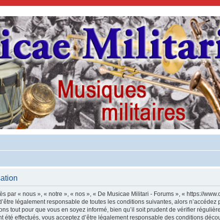
sation
s par « nous », « notre », « nos », « De Musicae Militari - Forums », « https://www.
’être légalement responsable de toutes les conditions suivantes, alors n’accédez p
ns tout pour que vous en soyez informé, bien qu’il soit prudent de vérifier régulièr
 été effectués, vous acceptez d’être légalement responsable des conditions découl