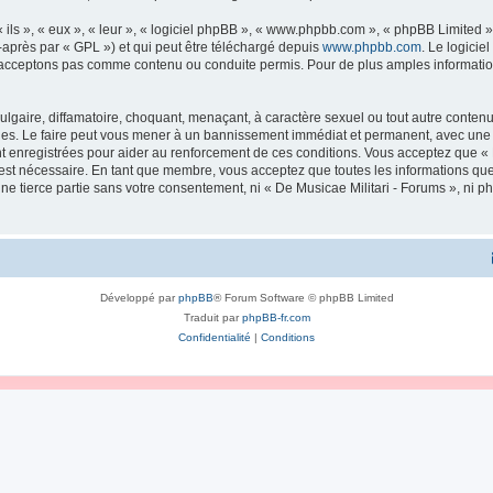
ls », « eux », « leur », « logiciel phpBB », « www.phpbb.com », « phpBB Limited »,
-après par « GPL ») et qui peut être téléchargé depuis
www.phpbb.com
. Le logicie
acceptons pas comme contenu ou conduite permis. Pour de plus amples informations
lgaire, diffamatoire, choquant, menaçant, à caractère sexuel ou tout autre contenu 
ales. Le faire peut vous mener à un bannissement immédiat et permanent, avec une no
 enregistrées pour aider au renforcement de ces conditions. Vous acceptez que « 
 est nécessaire. En tant que membre, vous acceptez que toutes les informations qu
une tierce partie sans votre consentement, ni « De Musicae Militari - Forums », n
Développé par
phpBB
® Forum Software © phpBB Limited
Traduit par
phpBB-fr.com
Confidentialité
|
Conditions