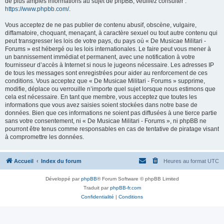
de plus amples informations au sujet de phpBB, veuillez consulter :
https://www.phpbb.com/
.
Vous acceptez de ne pas publier de contenu abusif, obscène, vulgaire,
diffamatoire, choquant, menaçant, à caractère sexuel ou tout autre contenu qui
peut transgresser les lois de votre pays, du pays où « De Musicae Militari -
Forums » est hébergé ou les lois internationales. Le faire peut vous mener à
un bannissement immédiat et permanent, avec une notification à votre
fournisseur d’accès à Internet si nous le jugeons nécessaire. Les adresses IP
de tous les messages sont enregistrées pour aider au renforcement de ces
conditions. Vous acceptez que « De Musicae Militari - Forums » supprime,
modifie, déplace ou verrouille n’importe quel sujet lorsque nous estimons que
cela est nécessaire. En tant que membre, vous acceptez que toutes les
informations que vous avez saisies soient stockées dans notre base de
données. Bien que ces informations ne soient pas diffusées à une tierce partie
sans votre consentement, ni « De Musicae Militari - Forums », ni phpBB ne
pourront être tenus comme responsables en cas de tentative de piratage visant
à compromettre les données.
Accueil
Index du forum
Heures au format
UTC
Développé par
phpBB
® Forum Software © phpBB Limited
Traduit par
phpBB-fr.com
Confidentialité
|
Conditions