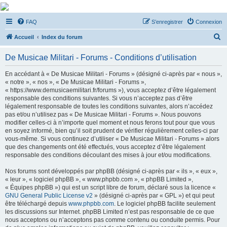
De Musicae Militari -
FAQ
S’enregistrer
Connexion
Forums
R
Forums de discussions
Accueil
Index du forum
e
De Musicae Militari - Forums - Conditions d’utilisation
c
h
En accédant à « De Musicae Militari - Forums » (désigné ci-après par « nous »,
« notre », « nos », « De Musicae Militari - Forums »,
e
« https://www.demusicaemilitari.fr/forums »), vous acceptez d’être légalement
r
responsable des conditions suivantes. Si vous n’acceptez pas d’être
légalement responsable de toutes les conditions suivantes, alors n’accédez
c
pas et/ou n’utilisez pas « De Musicae Militari - Forums ». Nous pouvons
h
modifier celles-ci à n’importe quel moment et nous ferons tout pour que vous
en soyez informé, bien qu’il soit prudent de vérifier régulièrement celles-ci par
e
vous-même. Si vous continuez d’utiliser « De Musicae Militari - Forums » alors
r
que des changements ont été effectués, vous acceptez d’être légalement
responsable des conditions découlant des mises à jour et/ou modifications.
Nos forums sont développés par phpBB (désigné ci-après par « ils », « eux »,
« leur », « logiciel phpBB », « www.phpbb.com », « phpBB Limited »,
« Équipes phpBB ») qui est un script libre de forum, déclaré sous la licence «
GNU General Public License v2
» (désigné ci-après par « GPL ») et qui peut
être téléchargé depuis
www.phpbb.com
. Le logiciel phpBB facilite seulement
les discussions sur Internet. phpBB Limited n’est pas responsable de ce que
nous acceptons ou n’acceptons pas comme contenu ou conduite permis. Pour