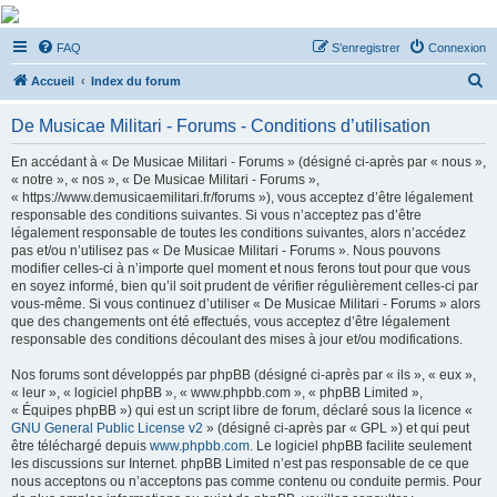
De Musicae Militari -
FAQ
S’enregistrer
Connexion
Forums
R
Forums de discussions
Accueil
Index du forum
e
De Musicae Militari - Forums - Conditions d’utilisation
c
h
En accédant à « De Musicae Militari - Forums » (désigné ci-après par « nous »,
« notre », « nos », « De Musicae Militari - Forums »,
e
« https://www.demusicaemilitari.fr/forums »), vous acceptez d’être légalement
r
responsable des conditions suivantes. Si vous n’acceptez pas d’être
légalement responsable de toutes les conditions suivantes, alors n’accédez
c
pas et/ou n’utilisez pas « De Musicae Militari - Forums ». Nous pouvons
h
modifier celles-ci à n’importe quel moment et nous ferons tout pour que vous
en soyez informé, bien qu’il soit prudent de vérifier régulièrement celles-ci par
e
vous-même. Si vous continuez d’utiliser « De Musicae Militari - Forums » alors
r
que des changements ont été effectués, vous acceptez d’être légalement
responsable des conditions découlant des mises à jour et/ou modifications.
Nos forums sont développés par phpBB (désigné ci-après par « ils », « eux »,
« leur », « logiciel phpBB », « www.phpbb.com », « phpBB Limited »,
« Équipes phpBB ») qui est un script libre de forum, déclaré sous la licence «
GNU General Public License v2
» (désigné ci-après par « GPL ») et qui peut
être téléchargé depuis
www.phpbb.com
. Le logiciel phpBB facilite seulement
les discussions sur Internet. phpBB Limited n’est pas responsable de ce que
nous acceptons ou n’acceptons pas comme contenu ou conduite permis. Pour