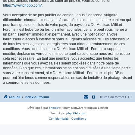
de plus amples informations au sujet de phpBB, veuillez consulter :
https://www.phpbb.com/
.
Vous acceptez de ne pas publier de contenu abusif, obscène, vulgaire,
diffamatoire, choquant, menaçant, à caractère sexuel ou tout autre contenu qui
peut transgresser les lois de votre pays, du pays où « De Musicae Militari -
Forums » est hébergé ou les lois internationales. Le faire peut vous mener à
un bannissement immédiat et permanent, avec une notification à votre
fournisseur d’accès à Internet si nous le jugeons nécessaire. Les adresses IP
de tous les messages sont enregistrées pour aider au renforcement de ces
conditions. Vous acceptez que « De Musicae Militari - Forums » supprime,
modifie, déplace ou verrouille n’importe quel sujet lorsque nous estimons que
cela est nécessaire. En tant que membre, vous acceptez que toutes les
informations que vous avez saisies soient stockées dans notre base de
données. Bien que ces informations ne soient pas diffusées à une tierce partie
sans votre consentement, ni « De Musicae Militari - Forums », ni phpBB ne
pourront être tenus comme responsables en cas de tentative de piratage visant
à compromettre les données.
Accueil
Index du forum
Heures au format
UTC
Développé par
phpBB
® Forum Software © phpBB Limited
Traduit par
phpBB-fr.com
Confidentialité
|
Conditions