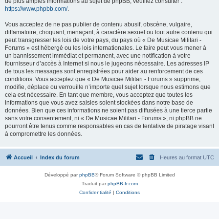
de plus amples informations au sujet de phpBB, veuillez consulter :
https://www.phpbb.com/
.
Vous acceptez de ne pas publier de contenu abusif, obscène, vulgaire,
diffamatoire, choquant, menaçant, à caractère sexuel ou tout autre contenu qui
peut transgresser les lois de votre pays, du pays où « De Musicae Militari -
Forums » est hébergé ou les lois internationales. Le faire peut vous mener à
un bannissement immédiat et permanent, avec une notification à votre
fournisseur d’accès à Internet si nous le jugeons nécessaire. Les adresses IP
de tous les messages sont enregistrées pour aider au renforcement de ces
conditions. Vous acceptez que « De Musicae Militari - Forums » supprime,
modifie, déplace ou verrouille n’importe quel sujet lorsque nous estimons que
cela est nécessaire. En tant que membre, vous acceptez que toutes les
informations que vous avez saisies soient stockées dans notre base de
données. Bien que ces informations ne soient pas diffusées à une tierce partie
sans votre consentement, ni « De Musicae Militari - Forums », ni phpBB ne
pourront être tenus comme responsables en cas de tentative de piratage visant
à compromettre les données.
Accueil
Index du forum
Heures au format
UTC
Développé par
phpBB
® Forum Software © phpBB Limited
Traduit par
phpBB-fr.com
Confidentialité
|
Conditions