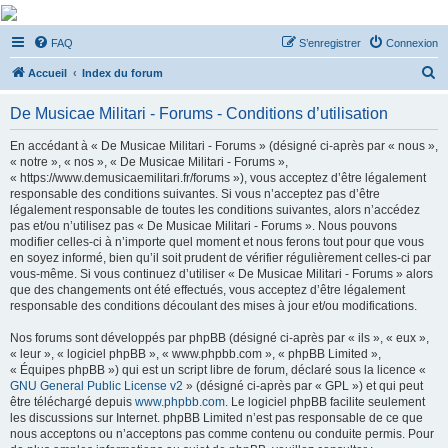
De Musicae Militari -
FAQ
S’enregistrer
Connexion
Forums
R
Forums de discussions
Accueil
Index du forum
e
De Musicae Militari - Forums - Conditions d’utilisation
c
h
En accédant à « De Musicae Militari - Forums » (désigné ci-après par « nous »,
« notre », « nos », « De Musicae Militari - Forums »,
e
« https://www.demusicaemilitari.fr/forums »), vous acceptez d’être légalement
r
responsable des conditions suivantes. Si vous n’acceptez pas d’être
légalement responsable de toutes les conditions suivantes, alors n’accédez
c
pas et/ou n’utilisez pas « De Musicae Militari - Forums ». Nous pouvons
h
modifier celles-ci à n’importe quel moment et nous ferons tout pour que vous
en soyez informé, bien qu’il soit prudent de vérifier régulièrement celles-ci par
e
vous-même. Si vous continuez d’utiliser « De Musicae Militari - Forums » alors
r
que des changements ont été effectués, vous acceptez d’être légalement
responsable des conditions découlant des mises à jour et/ou modifications.
Nos forums sont développés par phpBB (désigné ci-après par « ils », « eux »,
« leur », « logiciel phpBB », « www.phpbb.com », « phpBB Limited »,
« Équipes phpBB ») qui est un script libre de forum, déclaré sous la licence «
GNU General Public License v2
» (désigné ci-après par « GPL ») et qui peut
être téléchargé depuis
www.phpbb.com
. Le logiciel phpBB facilite seulement
les discussions sur Internet. phpBB Limited n’est pas responsable de ce que
nous acceptons ou n’acceptons pas comme contenu ou conduite permis. Pour