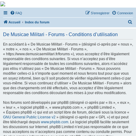
De Musicae Militari -
FAQ
S’enregistrer
Connexion
Forums
R
Forums de discussions
Accueil
Index du forum
e
De Musicae Militari - Forums - Conditions d’utilisation
c
h
En accédant à « De Musicae Militari - Forums » (désigné ci-après par « nous »,
« notre », « nos », « De Musicae Militari - Forums »,
e
« https://www.demusicaemilitari.fr/forums »), vous acceptez d’être légalement
r
responsable des conditions suivantes. Si vous n’acceptez pas d’être
légalement responsable de toutes les conditions suivantes, alors n’accédez
c
pas et/ou n’utilisez pas « De Musicae Militari - Forums ». Nous pouvons
h
modifier celles-ci à n’importe quel moment et nous ferons tout pour que vous
en soyez informé, bien qu’il soit prudent de vérifier régulièrement celles-ci par
e
vous-même. Si vous continuez d’utiliser « De Musicae Militari - Forums » alors
r
que des changements ont été effectués, vous acceptez d’être légalement
responsable des conditions découlant des mises à jour et/ou modifications.
Nos forums sont développés par phpBB (désigné ci-après par « ils », « eux »,
« leur », « logiciel phpBB », « www.phpbb.com », « phpBB Limited »,
« Équipes phpBB ») qui est un script libre de forum, déclaré sous la licence «
GNU General Public License v2
» (désigné ci-après par « GPL ») et qui peut
être téléchargé depuis
www.phpbb.com
. Le logiciel phpBB facilite seulement
les discussions sur Internet. phpBB Limited n’est pas responsable de ce que
nous acceptons ou n’acceptons pas comme contenu ou conduite permis. Pour