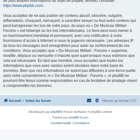
de plus amples informations au sujet de phpBB, veuillez consulter :
https://www.phpbb.com/
.
Vous acceptez de ne pas publier de contenu abusif, obscène, vulgaire,
diffamatoire, choquant, menaçant, à caractère sexuel ou tout autre contenu qui
peut transgresser les lois de votre pays, du pays où « De Musicae Militari -
Forums » est hébergé ou les lois internationales. Le faire peut vous mener à
un bannissement immédiat et permanent, avec une notification à votre
fournisseur d’accès à Internet si nous le jugeons nécessaire. Les adresses IP
de tous les messages sont enregistrées pour aider au renforcement de ces
conditions. Vous acceptez que « De Musicae Militari - Forums » supprime,
modifie, déplace ou verrouille n’importe quel sujet lorsque nous estimons que
cela est nécessaire. En tant que membre, vous acceptez que toutes les
informations que vous avez saisies soient stockées dans notre base de
données. Bien que ces informations ne soient pas diffusées à une tierce partie
sans votre consentement, ni « De Musicae Militari - Forums », ni phpBB ne
pourront être tenus comme responsables en cas de tentative de piratage visant
à compromettre les données.
Accueil
Index du forum
Heures au format
UTC
Développé par
phpBB
® Forum Software © phpBB Limited
Traduit par
phpBB-fr.com
Confidentialité
|
Conditions