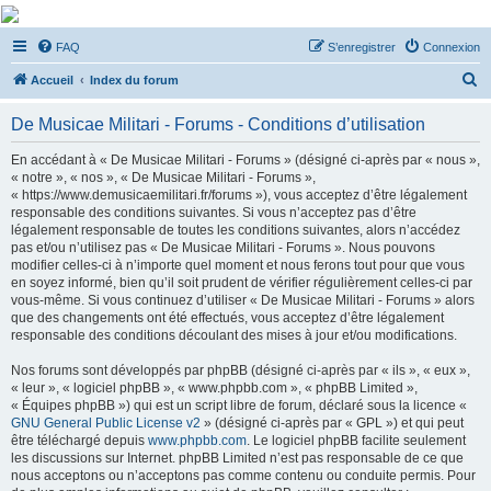
De Musicae Militari -
FAQ
S’enregistrer
Connexion
Forums
R
Forums de discussions
Accueil
Index du forum
e
De Musicae Militari - Forums - Conditions d’utilisation
c
h
En accédant à « De Musicae Militari - Forums » (désigné ci-après par « nous »,
« notre », « nos », « De Musicae Militari - Forums »,
e
« https://www.demusicaemilitari.fr/forums »), vous acceptez d’être légalement
r
responsable des conditions suivantes. Si vous n’acceptez pas d’être
légalement responsable de toutes les conditions suivantes, alors n’accédez
c
pas et/ou n’utilisez pas « De Musicae Militari - Forums ». Nous pouvons
h
modifier celles-ci à n’importe quel moment et nous ferons tout pour que vous
en soyez informé, bien qu’il soit prudent de vérifier régulièrement celles-ci par
e
vous-même. Si vous continuez d’utiliser « De Musicae Militari - Forums » alors
r
que des changements ont été effectués, vous acceptez d’être légalement
responsable des conditions découlant des mises à jour et/ou modifications.
Nos forums sont développés par phpBB (désigné ci-après par « ils », « eux »,
« leur », « logiciel phpBB », « www.phpbb.com », « phpBB Limited »,
« Équipes phpBB ») qui est un script libre de forum, déclaré sous la licence «
GNU General Public License v2
» (désigné ci-après par « GPL ») et qui peut
être téléchargé depuis
www.phpbb.com
. Le logiciel phpBB facilite seulement
les discussions sur Internet. phpBB Limited n’est pas responsable de ce que
nous acceptons ou n’acceptons pas comme contenu ou conduite permis. Pour