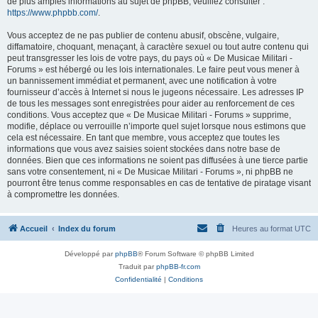
de plus amples informations au sujet de phpBB, veuillez consulter :
https://www.phpbb.com/
.
Vous acceptez de ne pas publier de contenu abusif, obscène, vulgaire,
diffamatoire, choquant, menaçant, à caractère sexuel ou tout autre contenu qui
peut transgresser les lois de votre pays, du pays où « De Musicae Militari -
Forums » est hébergé ou les lois internationales. Le faire peut vous mener à
un bannissement immédiat et permanent, avec une notification à votre
fournisseur d’accès à Internet si nous le jugeons nécessaire. Les adresses IP
de tous les messages sont enregistrées pour aider au renforcement de ces
conditions. Vous acceptez que « De Musicae Militari - Forums » supprime,
modifie, déplace ou verrouille n’importe quel sujet lorsque nous estimons que
cela est nécessaire. En tant que membre, vous acceptez que toutes les
informations que vous avez saisies soient stockées dans notre base de
données. Bien que ces informations ne soient pas diffusées à une tierce partie
sans votre consentement, ni « De Musicae Militari - Forums », ni phpBB ne
pourront être tenus comme responsables en cas de tentative de piratage visant
à compromettre les données.
Accueil
Index du forum
Heures au format
UTC
Développé par
phpBB
® Forum Software © phpBB Limited
Traduit par
phpBB-fr.com
Confidentialité
|
Conditions