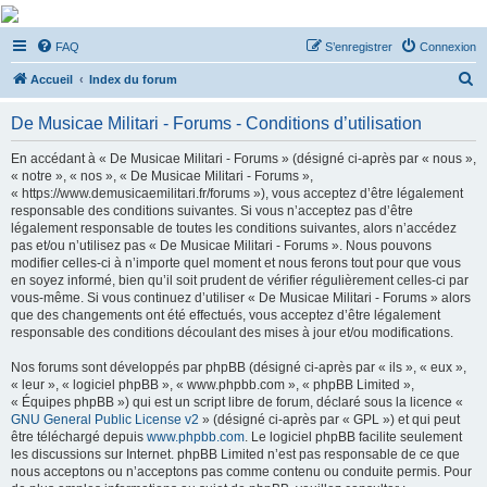
De Musicae Militari -
FAQ
S’enregistrer
Connexion
Forums
R
Forums de discussions
Accueil
Index du forum
e
De Musicae Militari - Forums - Conditions d’utilisation
c
h
En accédant à « De Musicae Militari - Forums » (désigné ci-après par « nous »,
« notre », « nos », « De Musicae Militari - Forums »,
e
« https://www.demusicaemilitari.fr/forums »), vous acceptez d’être légalement
r
responsable des conditions suivantes. Si vous n’acceptez pas d’être
légalement responsable de toutes les conditions suivantes, alors n’accédez
c
pas et/ou n’utilisez pas « De Musicae Militari - Forums ». Nous pouvons
h
modifier celles-ci à n’importe quel moment et nous ferons tout pour que vous
en soyez informé, bien qu’il soit prudent de vérifier régulièrement celles-ci par
e
vous-même. Si vous continuez d’utiliser « De Musicae Militari - Forums » alors
r
que des changements ont été effectués, vous acceptez d’être légalement
responsable des conditions découlant des mises à jour et/ou modifications.
Nos forums sont développés par phpBB (désigné ci-après par « ils », « eux »,
« leur », « logiciel phpBB », « www.phpbb.com », « phpBB Limited »,
« Équipes phpBB ») qui est un script libre de forum, déclaré sous la licence «
GNU General Public License v2
» (désigné ci-après par « GPL ») et qui peut
être téléchargé depuis
www.phpbb.com
. Le logiciel phpBB facilite seulement
les discussions sur Internet. phpBB Limited n’est pas responsable de ce que
nous acceptons ou n’acceptons pas comme contenu ou conduite permis. Pour