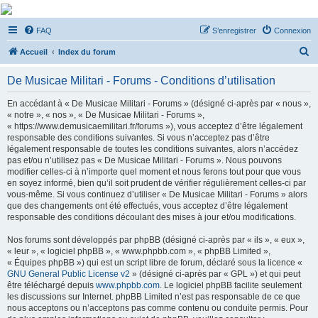
De Musicae Militari -
FAQ
S’enregistrer
Connexion
Forums
R
Forums de discussions
Accueil
Index du forum
e
De Musicae Militari - Forums - Conditions d’utilisation
c
h
En accédant à « De Musicae Militari - Forums » (désigné ci-après par « nous »,
« notre », « nos », « De Musicae Militari - Forums »,
e
« https://www.demusicaemilitari.fr/forums »), vous acceptez d’être légalement
r
responsable des conditions suivantes. Si vous n’acceptez pas d’être
légalement responsable de toutes les conditions suivantes, alors n’accédez
c
pas et/ou n’utilisez pas « De Musicae Militari - Forums ». Nous pouvons
h
modifier celles-ci à n’importe quel moment et nous ferons tout pour que vous
en soyez informé, bien qu’il soit prudent de vérifier régulièrement celles-ci par
e
vous-même. Si vous continuez d’utiliser « De Musicae Militari - Forums » alors
r
que des changements ont été effectués, vous acceptez d’être légalement
responsable des conditions découlant des mises à jour et/ou modifications.
Nos forums sont développés par phpBB (désigné ci-après par « ils », « eux »,
« leur », « logiciel phpBB », « www.phpbb.com », « phpBB Limited »,
« Équipes phpBB ») qui est un script libre de forum, déclaré sous la licence «
GNU General Public License v2
» (désigné ci-après par « GPL ») et qui peut
être téléchargé depuis
www.phpbb.com
. Le logiciel phpBB facilite seulement
les discussions sur Internet. phpBB Limited n’est pas responsable de ce que
nous acceptons ou n’acceptons pas comme contenu ou conduite permis. Pour