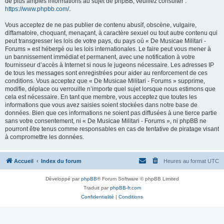
de plus amples informations au sujet de phpBB, veuillez consulter :
https://www.phpbb.com/
.
Vous acceptez de ne pas publier de contenu abusif, obscène, vulgaire,
diffamatoire, choquant, menaçant, à caractère sexuel ou tout autre contenu qui
peut transgresser les lois de votre pays, du pays où « De Musicae Militari -
Forums » est hébergé ou les lois internationales. Le faire peut vous mener à
un bannissement immédiat et permanent, avec une notification à votre
fournisseur d’accès à Internet si nous le jugeons nécessaire. Les adresses IP
de tous les messages sont enregistrées pour aider au renforcement de ces
conditions. Vous acceptez que « De Musicae Militari - Forums » supprime,
modifie, déplace ou verrouille n’importe quel sujet lorsque nous estimons que
cela est nécessaire. En tant que membre, vous acceptez que toutes les
informations que vous avez saisies soient stockées dans notre base de
données. Bien que ces informations ne soient pas diffusées à une tierce partie
sans votre consentement, ni « De Musicae Militari - Forums », ni phpBB ne
pourront être tenus comme responsables en cas de tentative de piratage visant
à compromettre les données.
Accueil
Index du forum
Heures au format
UTC
Développé par
phpBB
® Forum Software © phpBB Limited
Traduit par
phpBB-fr.com
Confidentialité
|
Conditions