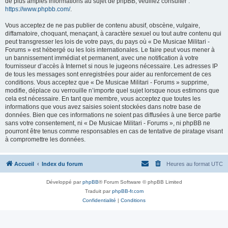
de plus amples informations au sujet de phpBB, veuillez consulter :
https://www.phpbb.com/
.
Vous acceptez de ne pas publier de contenu abusif, obscène, vulgaire,
diffamatoire, choquant, menaçant, à caractère sexuel ou tout autre contenu qui
peut transgresser les lois de votre pays, du pays où « De Musicae Militari -
Forums » est hébergé ou les lois internationales. Le faire peut vous mener à
un bannissement immédiat et permanent, avec une notification à votre
fournisseur d’accès à Internet si nous le jugeons nécessaire. Les adresses IP
de tous les messages sont enregistrées pour aider au renforcement de ces
conditions. Vous acceptez que « De Musicae Militari - Forums » supprime,
modifie, déplace ou verrouille n’importe quel sujet lorsque nous estimons que
cela est nécessaire. En tant que membre, vous acceptez que toutes les
informations que vous avez saisies soient stockées dans notre base de
données. Bien que ces informations ne soient pas diffusées à une tierce partie
sans votre consentement, ni « De Musicae Militari - Forums », ni phpBB ne
pourront être tenus comme responsables en cas de tentative de piratage visant
à compromettre les données.
Accueil
Index du forum
Heures au format
UTC
Développé par
phpBB
® Forum Software © phpBB Limited
Traduit par
phpBB-fr.com
Confidentialité
|
Conditions