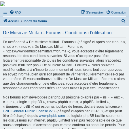
De Musicae Militari -
FAQ
S’enregistrer
Connexion
Forums
R
Forums de discussions
Accueil
Index du forum
e
De Musicae Militari - Forums - Conditions d’utilisation
c
h
En accédant à « De Musicae Militari - Forums » (désigné ci-après par « nous »,
« notre », « nos », « De Musicae Militari - Forums »,
e
« https://www.demusicaemilitari.fr/forums »), vous acceptez d’être légalement
r
responsable des conditions suivantes. Si vous n’acceptez pas d’être
légalement responsable de toutes les conditions suivantes, alors n’accédez
c
pas et/ou n’utilisez pas « De Musicae Militari - Forums ». Nous pouvons
h
modifier celles-ci à n’importe quel moment et nous ferons tout pour que vous
en soyez informé, bien qu’il soit prudent de vérifier régulièrement celles-ci par
e
vous-même. Si vous continuez d’utiliser « De Musicae Militari - Forums » alors
r
que des changements ont été effectués, vous acceptez d’être légalement
responsable des conditions découlant des mises à jour et/ou modifications.
Nos forums sont développés par phpBB (désigné ci-après par « ils », « eux »,
« leur », « logiciel phpBB », « www.phpbb.com », « phpBB Limited »,
« Équipes phpBB ») qui est un script libre de forum, déclaré sous la licence «
GNU General Public License v2
» (désigné ci-après par « GPL ») et qui peut
être téléchargé depuis
www.phpbb.com
. Le logiciel phpBB facilite seulement
les discussions sur Internet. phpBB Limited n’est pas responsable de ce que
nous acceptons ou n’acceptons pas comme contenu ou conduite permis. Pour