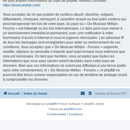
de plus amples informations au sujet de phpBB, veuillez consulter :
https://www.phpbb.com/
.
Vous acceptez de ne pas publier de contenu abusif, obscène, vulgaire,
diffamatoire, choquant, menaçant, à caractère sexuel ou tout autre contenu qui
peut transgresser les lois de votre pays, du pays où « De Musicae Militari -
Forums » est hébergé ou les lois internationales. Le faire peut vous mener à
un bannissement immédiat et permanent, avec une notification à votre
fournisseur d’accès à Internet si nous le jugeons nécessaire. Les adresses IP
de tous les messages sont enregistrées pour aider au renforcement de ces
conditions. Vous acceptez que « De Musicae Militari - Forums » supprime,
modifie, déplace ou verrouille n’importe quel sujet lorsque nous estimons que
cela est nécessaire. En tant que membre, vous acceptez que toutes les
informations que vous avez saisies soient stockées dans notre base de
données. Bien que ces informations ne soient pas diffusées à une tierce partie
sans votre consentement, ni « De Musicae Militari - Forums », ni phpBB ne
pourront être tenus comme responsables en cas de tentative de piratage visant
à compromettre les données.
Accueil
Index du forum
Heures au format
UTC
Développé par
phpBB
® Forum Software © phpBB Limited
Traduit par
phpBB-fr.com
Confidentialité
|
Conditions