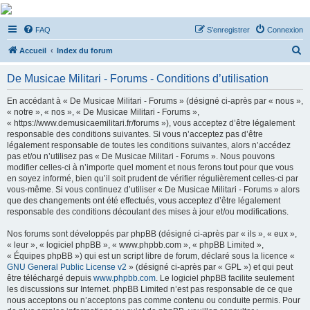
De Musicae Militari -
FAQ
S’enregistrer
Connexion
Forums
R
Forums de discussions
Accueil
Index du forum
e
De Musicae Militari - Forums - Conditions d’utilisation
c
h
En accédant à « De Musicae Militari - Forums » (désigné ci-après par « nous »,
« notre », « nos », « De Musicae Militari - Forums »,
e
« https://www.demusicaemilitari.fr/forums »), vous acceptez d’être légalement
r
responsable des conditions suivantes. Si vous n’acceptez pas d’être
légalement responsable de toutes les conditions suivantes, alors n’accédez
c
pas et/ou n’utilisez pas « De Musicae Militari - Forums ». Nous pouvons
h
modifier celles-ci à n’importe quel moment et nous ferons tout pour que vous
en soyez informé, bien qu’il soit prudent de vérifier régulièrement celles-ci par
e
vous-même. Si vous continuez d’utiliser « De Musicae Militari - Forums » alors
r
que des changements ont été effectués, vous acceptez d’être légalement
responsable des conditions découlant des mises à jour et/ou modifications.
Nos forums sont développés par phpBB (désigné ci-après par « ils », « eux »,
« leur », « logiciel phpBB », « www.phpbb.com », « phpBB Limited »,
« Équipes phpBB ») qui est un script libre de forum, déclaré sous la licence «
GNU General Public License v2
» (désigné ci-après par « GPL ») et qui peut
être téléchargé depuis
www.phpbb.com
. Le logiciel phpBB facilite seulement
les discussions sur Internet. phpBB Limited n’est pas responsable de ce que
nous acceptons ou n’acceptons pas comme contenu ou conduite permis. Pour