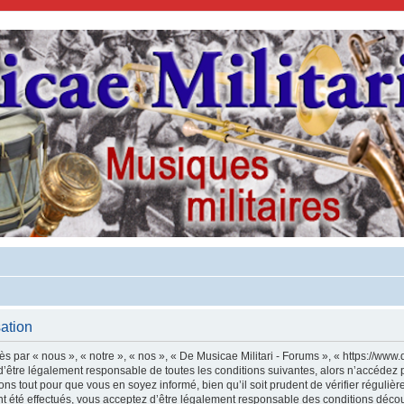
sation
s par « nous », « notre », « nos », « De Musicae Militari - Forums », « https://www.
’être légalement responsable de toutes les conditions suivantes, alors n’accédez p
ns tout pour que vous en soyez informé, bien qu’il soit prudent de vérifier régulièr
 été effectués, vous acceptez d’être légalement responsable des conditions découl