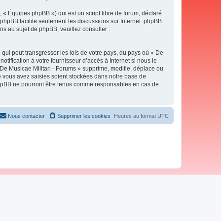
 « Équipes phpBB ») qui est un script libre de forum, déclaré
l phpBB facilite seulement les discussions sur Internet. phpBB
 au sujet de phpBB, veuillez consulter :
qui peut transgresser les lois de votre pays, du pays où « De
tification à votre fournisseur d’accès à Internet si nous le
De Musicae Militari - Forums » supprime, modifie, déplace ou
e vous avez saisies soient stockées dans notre base de
i phpBB ne pourront être tenus comme responsables en cas de
Nous contacter
Supprimer les cookies
Heures au format
UTC