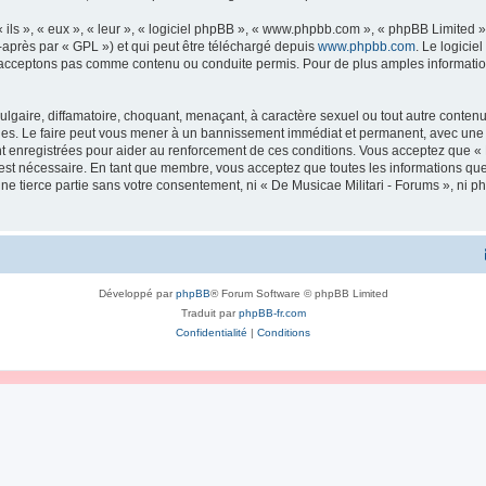
ls », « eux », « leur », « logiciel phpBB », « www.phpbb.com », « phpBB Limited »,
-après par « GPL ») et qui peut être téléchargé depuis
www.phpbb.com
. Le logicie
acceptons pas comme contenu ou conduite permis. Pour de plus amples informations
lgaire, diffamatoire, choquant, menaçant, à caractère sexuel ou tout autre contenu 
ales. Le faire peut vous mener à un bannissement immédiat et permanent, avec une no
 enregistrées pour aider au renforcement de ces conditions. Vous acceptez que « 
 est nécessaire. En tant que membre, vous acceptez que toutes les informations qu
une tierce partie sans votre consentement, ni « De Musicae Militari - Forums », n
Développé par
phpBB
® Forum Software © phpBB Limited
Traduit par
phpBB-fr.com
Confidentialité
|
Conditions