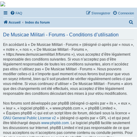
De Musicae Militari -
FAQ
S’enregistrer
Connexion
Forums
R
Forums de discussions
Accueil
Index du forum
e
De Musicae Militari - Forums - Conditions d’utilisation
c
h
En accédant à « De Musicae Militari - Forums » (désigné ci-après par « nous »,
« notre », « nos », « De Musicae Militari - Forums »,
e
« https://www.demusicaemilitari.fr/forums »), vous acceptez d’être légalement
r
responsable des conditions suivantes. Si vous n’acceptez pas d’être
légalement responsable de toutes les conditions suivantes, alors n’accédez
c
pas et/ou n’utilisez pas « De Musicae Militari - Forums ». Nous pouvons
h
modifier celles-ci à n’importe quel moment et nous ferons tout pour que vous
en soyez informé, bien qu’il soit prudent de vérifier régulièrement celles-ci par
e
vous-même. Si vous continuez d’utiliser « De Musicae Militari - Forums » alors
r
que des changements ont été effectués, vous acceptez d’être légalement
responsable des conditions découlant des mises à jour et/ou modifications.
Nos forums sont développés par phpBB (désigné ci-après par « ils », « eux »,
« leur », « logiciel phpBB », « www.phpbb.com », « phpBB Limited »,
« Équipes phpBB ») qui est un script libre de forum, déclaré sous la licence «
GNU General Public License v2
» (désigné ci-après par « GPL ») et qui peut
être téléchargé depuis
www.phpbb.com
. Le logiciel phpBB facilite seulement
les discussions sur Internet. phpBB Limited n’est pas responsable de ce que
nous acceptons ou n’acceptons pas comme contenu ou conduite permis. Pour