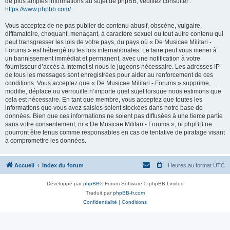
de plus amples informations au sujet de phpBB, veuillez consulter :
https://www.phpbb.com/
.
Vous acceptez de ne pas publier de contenu abusif, obscène, vulgaire,
diffamatoire, choquant, menaçant, à caractère sexuel ou tout autre contenu qui
peut transgresser les lois de votre pays, du pays où « De Musicae Militari -
Forums » est hébergé ou les lois internationales. Le faire peut vous mener à
un bannissement immédiat et permanent, avec une notification à votre
fournisseur d’accès à Internet si nous le jugeons nécessaire. Les adresses IP
de tous les messages sont enregistrées pour aider au renforcement de ces
conditions. Vous acceptez que « De Musicae Militari - Forums » supprime,
modifie, déplace ou verrouille n’importe quel sujet lorsque nous estimons que
cela est nécessaire. En tant que membre, vous acceptez que toutes les
informations que vous avez saisies soient stockées dans notre base de
données. Bien que ces informations ne soient pas diffusées à une tierce partie
sans votre consentement, ni « De Musicae Militari - Forums », ni phpBB ne
pourront être tenus comme responsables en cas de tentative de piratage visant
à compromettre les données.
Accueil
Index du forum
Heures au format
UTC
Développé par
phpBB
® Forum Software © phpBB Limited
Traduit par
phpBB-fr.com
Confidentialité
|
Conditions