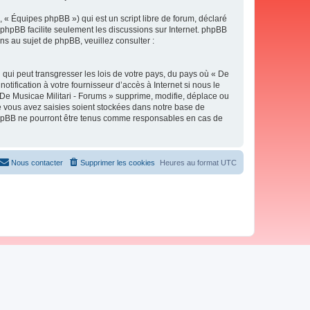
 « Équipes phpBB ») qui est un script libre de forum, déclaré
l phpBB facilite seulement les discussions sur Internet. phpBB
 au sujet de phpBB, veuillez consulter :
qui peut transgresser les lois de votre pays, du pays où « De
tification à votre fournisseur d’accès à Internet si nous le
De Musicae Militari - Forums » supprime, modifie, déplace ou
e vous avez saisies soient stockées dans notre base de
i phpBB ne pourront être tenus comme responsables en cas de
Nous contacter
Supprimer les cookies
Heures au format
UTC