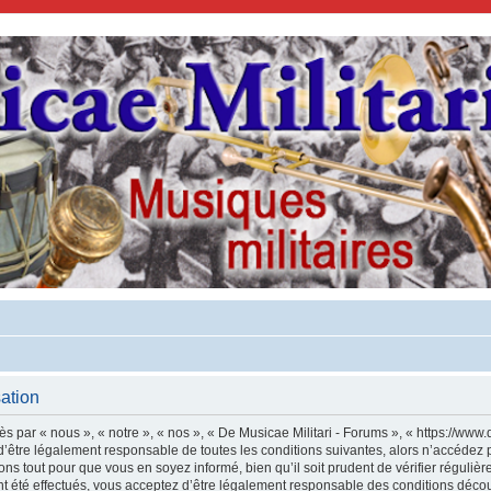
sation
s par « nous », « notre », « nos », « De Musicae Militari - Forums », « https://www.
’être légalement responsable de toutes les conditions suivantes, alors n’accédez p
ns tout pour que vous en soyez informé, bien qu’il soit prudent de vérifier régulièr
 été effectués, vous acceptez d’être légalement responsable des conditions découl