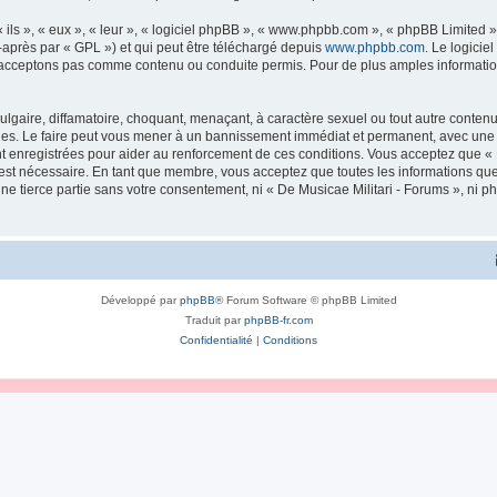
ls », « eux », « leur », « logiciel phpBB », « www.phpbb.com », « phpBB Limited »,
-après par « GPL ») et qui peut être téléchargé depuis
www.phpbb.com
. Le logicie
acceptons pas comme contenu ou conduite permis. Pour de plus amples informations
lgaire, diffamatoire, choquant, menaçant, à caractère sexuel ou tout autre contenu 
ales. Le faire peut vous mener à un bannissement immédiat et permanent, avec une no
 enregistrées pour aider au renforcement de ces conditions. Vous acceptez que « 
 est nécessaire. En tant que membre, vous acceptez que toutes les informations qu
une tierce partie sans votre consentement, ni « De Musicae Militari - Forums », n
Développé par
phpBB
® Forum Software © phpBB Limited
Traduit par
phpBB-fr.com
Confidentialité
|
Conditions