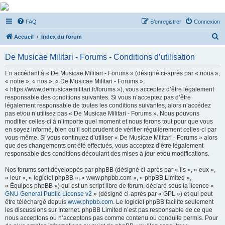
De Musicae Militari -
FAQ
S’enregistrer
Connexion
Forums
R
Forums de discussions
Accueil
Index du forum
e
De Musicae Militari - Forums - Conditions d’utilisation
c
h
En accédant à « De Musicae Militari - Forums » (désigné ci-après par « nous »,
« notre », « nos », « De Musicae Militari - Forums »,
e
« https://www.demusicaemilitari.fr/forums »), vous acceptez d’être légalement
r
responsable des conditions suivantes. Si vous n’acceptez pas d’être
légalement responsable de toutes les conditions suivantes, alors n’accédez
c
pas et/ou n’utilisez pas « De Musicae Militari - Forums ». Nous pouvons
h
modifier celles-ci à n’importe quel moment et nous ferons tout pour que vous
en soyez informé, bien qu’il soit prudent de vérifier régulièrement celles-ci par
e
vous-même. Si vous continuez d’utiliser « De Musicae Militari - Forums » alors
r
que des changements ont été effectués, vous acceptez d’être légalement
responsable des conditions découlant des mises à jour et/ou modifications.
Nos forums sont développés par phpBB (désigné ci-après par « ils », « eux »,
« leur », « logiciel phpBB », « www.phpbb.com », « phpBB Limited »,
« Équipes phpBB ») qui est un script libre de forum, déclaré sous la licence «
GNU General Public License v2
» (désigné ci-après par « GPL ») et qui peut
être téléchargé depuis
www.phpbb.com
. Le logiciel phpBB facilite seulement
les discussions sur Internet. phpBB Limited n’est pas responsable de ce que
nous acceptons ou n’acceptons pas comme contenu ou conduite permis. Pour