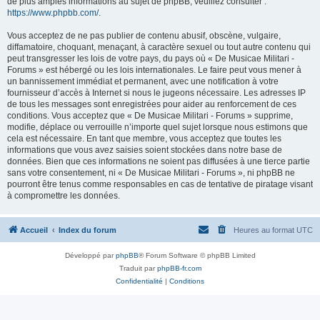
de plus amples informations au sujet de phpBB, veuillez consulter :
https://www.phpbb.com/
.
Vous acceptez de ne pas publier de contenu abusif, obscène, vulgaire,
diffamatoire, choquant, menaçant, à caractère sexuel ou tout autre contenu qui
peut transgresser les lois de votre pays, du pays où « De Musicae Militari -
Forums » est hébergé ou les lois internationales. Le faire peut vous mener à
un bannissement immédiat et permanent, avec une notification à votre
fournisseur d’accès à Internet si nous le jugeons nécessaire. Les adresses IP
de tous les messages sont enregistrées pour aider au renforcement de ces
conditions. Vous acceptez que « De Musicae Militari - Forums » supprime,
modifie, déplace ou verrouille n’importe quel sujet lorsque nous estimons que
cela est nécessaire. En tant que membre, vous acceptez que toutes les
informations que vous avez saisies soient stockées dans notre base de
données. Bien que ces informations ne soient pas diffusées à une tierce partie
sans votre consentement, ni « De Musicae Militari - Forums », ni phpBB ne
pourront être tenus comme responsables en cas de tentative de piratage visant
à compromettre les données.
Accueil
Index du forum
Heures au format
UTC
Développé par
phpBB
® Forum Software © phpBB Limited
Traduit par
phpBB-fr.com
Confidentialité
|
Conditions