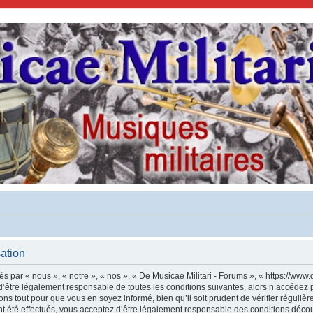
sation
s par « nous », « notre », « nos », « De Musicae Militari - Forums », « https://www.
’être légalement responsable de toutes les conditions suivantes, alors n’accédez p
ns tout pour que vous en soyez informé, bien qu’il soit prudent de vérifier régulièr
 été effectués, vous acceptez d’être légalement responsable des conditions découl