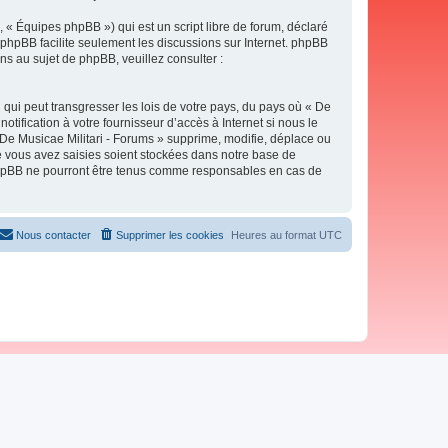
 « Équipes phpBB ») qui est un script libre de forum, déclaré
l phpBB facilite seulement les discussions sur Internet. phpBB
 au sujet de phpBB, veuillez consulter :
qui peut transgresser les lois de votre pays, du pays où « De
tification à votre fournisseur d’accès à Internet si nous le
De Musicae Militari - Forums » supprime, modifie, déplace ou
e vous avez saisies soient stockées dans notre base de
i phpBB ne pourront être tenus comme responsables en cas de
Nous contacter
Supprimer les cookies
Heures au format
UTC