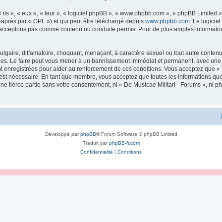
ls », « eux », « leur », « logiciel phpBB », « www.phpbb.com », « phpBB Limited »,
-après par « GPL ») et qui peut être téléchargé depuis
www.phpbb.com
. Le logicie
acceptons pas comme contenu ou conduite permis. Pour de plus amples informations
lgaire, diffamatoire, choquant, menaçant, à caractère sexuel ou tout autre contenu 
ales. Le faire peut vous mener à un bannissement immédiat et permanent, avec une no
 enregistrées pour aider au renforcement de ces conditions. Vous acceptez que « 
 est nécessaire. En tant que membre, vous acceptez que toutes les informations qu
une tierce partie sans votre consentement, ni « De Musicae Militari - Forums », n
Développé par
phpBB
® Forum Software © phpBB Limited
Traduit par
phpBB-fr.com
Confidentialité
|
Conditions