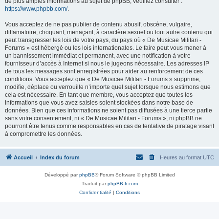
de plus amples informations au sujet de phpBB, veuillez consulter :
https://www.phpbb.com/
.
Vous acceptez de ne pas publier de contenu abusif, obscène, vulgaire,
diffamatoire, choquant, menaçant, à caractère sexuel ou tout autre contenu qui
peut transgresser les lois de votre pays, du pays où « De Musicae Militari -
Forums » est hébergé ou les lois internationales. Le faire peut vous mener à
un bannissement immédiat et permanent, avec une notification à votre
fournisseur d’accès à Internet si nous le jugeons nécessaire. Les adresses IP
de tous les messages sont enregistrées pour aider au renforcement de ces
conditions. Vous acceptez que « De Musicae Militari - Forums » supprime,
modifie, déplace ou verrouille n’importe quel sujet lorsque nous estimons que
cela est nécessaire. En tant que membre, vous acceptez que toutes les
informations que vous avez saisies soient stockées dans notre base de
données. Bien que ces informations ne soient pas diffusées à une tierce partie
sans votre consentement, ni « De Musicae Militari - Forums », ni phpBB ne
pourront être tenus comme responsables en cas de tentative de piratage visant
à compromettre les données.
Accueil
Index du forum
Heures au format
UTC
Développé par
phpBB
® Forum Software © phpBB Limited
Traduit par
phpBB-fr.com
Confidentialité
|
Conditions