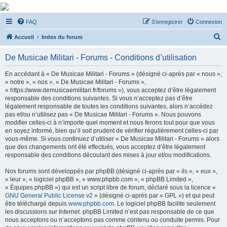
De Musicae Militari -
FAQ
S’enregistrer
Connexion
Forums
R
Forums de discussions
Accueil
Index du forum
e
De Musicae Militari - Forums - Conditions d’utilisation
c
h
En accédant à « De Musicae Militari - Forums » (désigné ci-après par « nous »,
« notre », « nos », « De Musicae Militari - Forums »,
e
« https://www.demusicaemilitari.fr/forums »), vous acceptez d’être légalement
r
responsable des conditions suivantes. Si vous n’acceptez pas d’être
légalement responsable de toutes les conditions suivantes, alors n’accédez
c
pas et/ou n’utilisez pas « De Musicae Militari - Forums ». Nous pouvons
h
modifier celles-ci à n’importe quel moment et nous ferons tout pour que vous
en soyez informé, bien qu’il soit prudent de vérifier régulièrement celles-ci par
e
vous-même. Si vous continuez d’utiliser « De Musicae Militari - Forums » alors
r
que des changements ont été effectués, vous acceptez d’être légalement
responsable des conditions découlant des mises à jour et/ou modifications.
Nos forums sont développés par phpBB (désigné ci-après par « ils », « eux »,
« leur », « logiciel phpBB », « www.phpbb.com », « phpBB Limited »,
« Équipes phpBB ») qui est un script libre de forum, déclaré sous la licence «
GNU General Public License v2
» (désigné ci-après par « GPL ») et qui peut
être téléchargé depuis
www.phpbb.com
. Le logiciel phpBB facilite seulement
les discussions sur Internet. phpBB Limited n’est pas responsable de ce que
nous acceptons ou n’acceptons pas comme contenu ou conduite permis. Pour