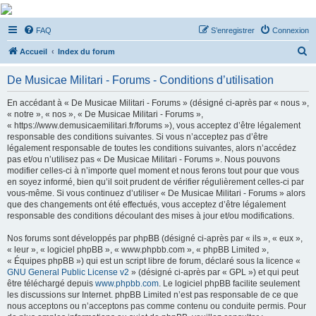
De Musicae Militari -
FAQ
S’enregistrer
Connexion
Forums
R
Forums de discussions
Accueil
Index du forum
e
De Musicae Militari - Forums - Conditions d’utilisation
c
h
En accédant à « De Musicae Militari - Forums » (désigné ci-après par « nous »,
« notre », « nos », « De Musicae Militari - Forums »,
e
« https://www.demusicaemilitari.fr/forums »), vous acceptez d’être légalement
r
responsable des conditions suivantes. Si vous n’acceptez pas d’être
légalement responsable de toutes les conditions suivantes, alors n’accédez
c
pas et/ou n’utilisez pas « De Musicae Militari - Forums ». Nous pouvons
h
modifier celles-ci à n’importe quel moment et nous ferons tout pour que vous
en soyez informé, bien qu’il soit prudent de vérifier régulièrement celles-ci par
e
vous-même. Si vous continuez d’utiliser « De Musicae Militari - Forums » alors
r
que des changements ont été effectués, vous acceptez d’être légalement
responsable des conditions découlant des mises à jour et/ou modifications.
Nos forums sont développés par phpBB (désigné ci-après par « ils », « eux »,
« leur », « logiciel phpBB », « www.phpbb.com », « phpBB Limited »,
« Équipes phpBB ») qui est un script libre de forum, déclaré sous la licence «
GNU General Public License v2
» (désigné ci-après par « GPL ») et qui peut
être téléchargé depuis
www.phpbb.com
. Le logiciel phpBB facilite seulement
les discussions sur Internet. phpBB Limited n’est pas responsable de ce que
nous acceptons ou n’acceptons pas comme contenu ou conduite permis. Pour