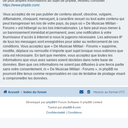
de plus amples informations au sujet de phpBB, veuillez consulter :
https://www.phpbb.com/
.
Vous acceptez de ne pas publier de contenu abusif, obscène, vulgaire,
diffamatoire, choquant, menaçant, à caractère sexuel ou tout autre contenu qui
peut transgresser les lois de votre pays, du pays où « De Musicae Militari -
Forums » est hébergé ou les lois internationales. Le faire peut vous mener à
un bannissement immédiat et permanent, avec une notification à votre
fournisseur d’accès à Internet si nous le jugeons nécessaire. Les adresses IP
de tous les messages sont enregistrées pour aider au renforcement de ces
conditions. Vous acceptez que « De Musicae Militari - Forums » supprime,
modifie, déplace ou verrouille n’importe quel sujet lorsque nous estimons que
cela est nécessaire. En tant que membre, vous acceptez que toutes les
informations que vous avez saisies soient stockées dans notre base de
données. Bien que ces informations ne soient pas diffusées à une tierce partie
sans votre consentement, ni « De Musicae Militari - Forums », ni phpBB ne
pourront être tenus comme responsables en cas de tentative de piratage visant
à compromettre les données.
Accueil
Index du forum
Heures au format
UTC
Développé par
phpBB
® Forum Software © phpBB Limited
Traduit par
phpBB-fr.com
Confidentialité
|
Conditions