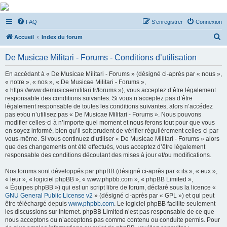
De Musicae Militari -
FAQ
S’enregistrer
Connexion
Forums
R
Forums de discussions
Accueil
Index du forum
e
De Musicae Militari - Forums - Conditions d’utilisation
c
h
En accédant à « De Musicae Militari - Forums » (désigné ci-après par « nous »,
« notre », « nos », « De Musicae Militari - Forums »,
e
« https://www.demusicaemilitari.fr/forums »), vous acceptez d’être légalement
r
responsable des conditions suivantes. Si vous n’acceptez pas d’être
légalement responsable de toutes les conditions suivantes, alors n’accédez
c
pas et/ou n’utilisez pas « De Musicae Militari - Forums ». Nous pouvons
h
modifier celles-ci à n’importe quel moment et nous ferons tout pour que vous
en soyez informé, bien qu’il soit prudent de vérifier régulièrement celles-ci par
e
vous-même. Si vous continuez d’utiliser « De Musicae Militari - Forums » alors
r
que des changements ont été effectués, vous acceptez d’être légalement
responsable des conditions découlant des mises à jour et/ou modifications.
Nos forums sont développés par phpBB (désigné ci-après par « ils », « eux »,
« leur », « logiciel phpBB », « www.phpbb.com », « phpBB Limited »,
« Équipes phpBB ») qui est un script libre de forum, déclaré sous la licence «
GNU General Public License v2
» (désigné ci-après par « GPL ») et qui peut
être téléchargé depuis
www.phpbb.com
. Le logiciel phpBB facilite seulement
les discussions sur Internet. phpBB Limited n’est pas responsable de ce que
nous acceptons ou n’acceptons pas comme contenu ou conduite permis. Pour