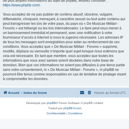
de plus amples informations au sujet de phpBB, veuillez consulter :
https://www.phpbb.com/
.
Vous acceptez de ne pas publier de contenu abusif, obscène, vulgaire,
diffamatoire, choquant, menaçant, à caractère sexuel ou tout autre contenu qui
peut transgresser les lois de votre pays, du pays où « De Musicae Militari -
Forums » est hébergé ou les lois internationales. Le faire peut vous mener à
un bannissement immédiat et permanent, avec une notification à votre
fournisseur d’accès à Internet si nous le jugeons nécessaire. Les adresses IP
de tous les messages sont enregistrées pour aider au renforcement de ces
conditions. Vous acceptez que « De Musicae Militari - Forums » supprime,
modifie, déplace ou verrouille n’importe quel sujet lorsque nous estimons que
cela est nécessaire. En tant que membre, vous acceptez que toutes les
informations que vous avez saisies soient stockées dans notre base de
données. Bien que ces informations ne soient pas diffusées à une tierce partie
sans votre consentement, ni « De Musicae Militari - Forums », ni phpBB ne
pourront être tenus comme responsables en cas de tentative de piratage visant
à compromettre les données.
Accueil
Index du forum
Heures au format
UTC
Développé par
phpBB
® Forum Software © phpBB Limited
Traduit par
phpBB-fr.com
Confidentialité
|
Conditions