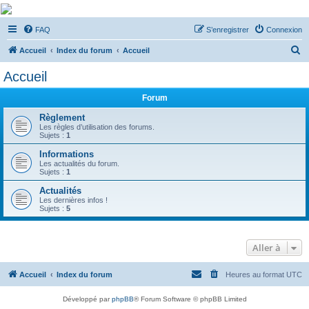
De Musicae Militari -
FAQ
S’enregistrer
Connexion
Forums
R
Forums de discussions
Accueil
Index du forum
Accueil
e
Accueil
c
Forum
h
e
Règlement
Les règles d’utilisation des forums.
r
Sujets :
1
c
Informations
Les actualités du forum.
h
Sujets :
1
e
Actualités
r
Les dernières infos !
Sujets :
5
Aller à
Accueil
Index du forum
Heures au format
UTC
Développé par
phpBB
® Forum Software © phpBB Limited