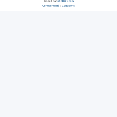
Traduit par
phpBB-fr.com
Confidentialité
|
Conditions