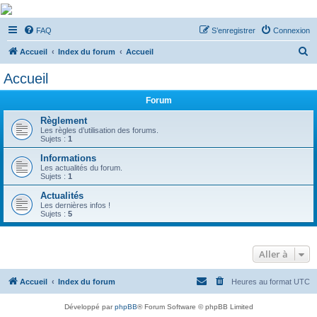
De Musicae Militari -
FAQ
S’enregistrer
Connexion
Forums
R
Forums de discussions
Accueil
Index du forum
Accueil
e
Accueil
c
Forum
h
e
Règlement
Les règles d’utilisation des forums.
r
Sujets :
1
c
Informations
Les actualités du forum.
h
Sujets :
1
e
Actualités
r
Les dernières infos !
Sujets :
5
Aller à
Accueil
Index du forum
Heures au format
UTC
Développé par
phpBB
® Forum Software © phpBB Limited