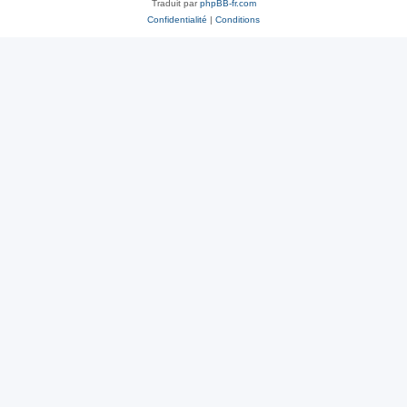
Traduit par
phpBB-fr.com
Confidentialité
|
Conditions