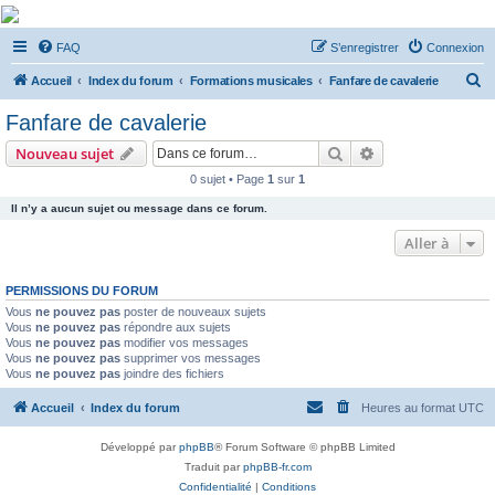
De Musicae Militari -
FAQ
S’enregistrer
Connexion
Forums
R
Forums de discussions
Accueil
Index du forum
Formations musicales
Fanfare de cavalerie
e
Fanfare de cavalerie
c
Rechercher
Recherche avanc
Nouveau sujet
h
0 sujet • Page
1
sur
1
e
Il n’y a aucun sujet ou message dans ce forum.
r
c
Aller à
h
PERMISSIONS DU FORUM
e
Vous
ne pouvez pas
poster de nouveaux sujets
r
Vous
ne pouvez pas
répondre aux sujets
Vous
ne pouvez pas
modifier vos messages
Vous
ne pouvez pas
supprimer vos messages
Vous
ne pouvez pas
joindre des fichiers
Accueil
Index du forum
Heures au format
UTC
Développé par
phpBB
® Forum Software © phpBB Limited
Traduit par
phpBB-fr.com
Confidentialité
|
Conditions