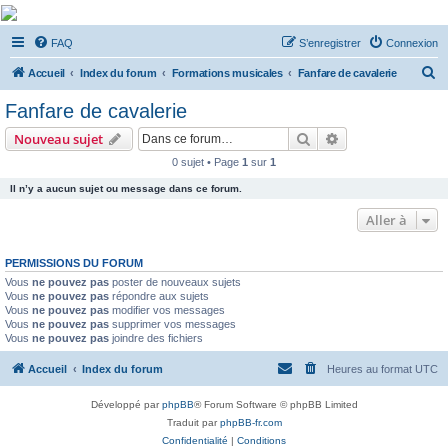
De Musicae Militari -
FAQ
S’enregistrer
Connexion
Forums
R
Forums de discussions
Accueil
Index du forum
Formations musicales
Fanfare de cavalerie
e
Fanfare de cavalerie
c
Rechercher
Recherche avanc
Nouveau sujet
h
0 sujet • Page
1
sur
1
e
Il n’y a aucun sujet ou message dans ce forum.
r
c
Aller à
h
PERMISSIONS DU FORUM
e
Vous
ne pouvez pas
poster de nouveaux sujets
r
Vous
ne pouvez pas
répondre aux sujets
Vous
ne pouvez pas
modifier vos messages
Vous
ne pouvez pas
supprimer vos messages
Vous
ne pouvez pas
joindre des fichiers
Accueil
Index du forum
Heures au format
UTC
Développé par
phpBB
® Forum Software © phpBB Limited
Traduit par
phpBB-fr.com
Confidentialité
|
Conditions