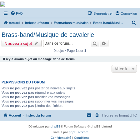
De Musicae Militari -
FAQ
S’enregistrer
Connexion
Forums
R
Forums de discussions
Accueil
Index du forum
Formations musicales
Brass-band/Musique de cavalerie
e
Brass-band/Musique de cavalerie
c
Rechercher
Recherche avanc
Nouveau sujet
h
0 sujet • Page
1
sur
1
e
Il n’y a aucun sujet ou message dans ce forum.
r
c
Aller à
h
PERMISSIONS DU FORUM
e
Vous
ne pouvez pas
poster de nouveaux sujets
r
Vous
ne pouvez pas
répondre aux sujets
Vous
ne pouvez pas
modifier vos messages
Vous
ne pouvez pas
supprimer vos messages
Vous
ne pouvez pas
joindre des fichiers
Accueil
Index du forum
Heures au format
UTC
Développé par
phpBB
® Forum Software © phpBB Limited
Traduit par
phpBB-fr.com
Confidentialité
|
Conditions