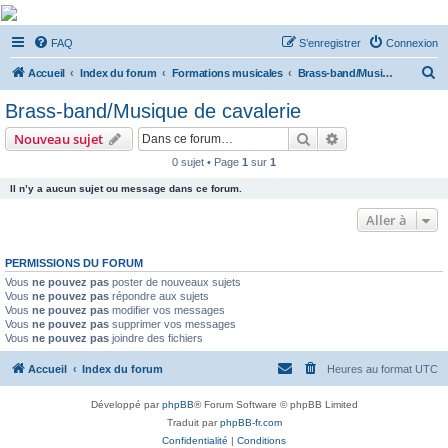
De Musicae Militari -
FAQ
S’enregistrer
Connexion
Forums
R
Forums de discussions
Accueil
Index du forum
Formations musicales
Brass-band/Musique de cavalerie
e
Brass-band/Musique de cavalerie
c
Rechercher
Recherche avanc
Nouveau sujet
h
0 sujet • Page
1
sur
1
e
Il n’y a aucun sujet ou message dans ce forum.
r
c
Aller à
h
PERMISSIONS DU FORUM
e
Vous
ne pouvez pas
poster de nouveaux sujets
r
Vous
ne pouvez pas
répondre aux sujets
Vous
ne pouvez pas
modifier vos messages
Vous
ne pouvez pas
supprimer vos messages
Vous
ne pouvez pas
joindre des fichiers
Accueil
Index du forum
Heures au format
UTC
Développé par
phpBB
® Forum Software © phpBB Limited
Traduit par
phpBB-fr.com
Confidentialité
|
Conditions