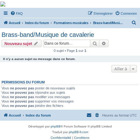
De Musicae Militari -
FAQ
S’enregistrer
Connexion
Forums
R
Forums de discussions
Accueil
Index du forum
Formations musicales
Brass-band/Musique de cavalerie
e
Brass-band/Musique de cavalerie
c
Rechercher
Recherche avanc
Nouveau sujet
h
0 sujet • Page
1
sur
1
e
Il n’y a aucun sujet ou message dans ce forum.
r
c
Aller à
h
PERMISSIONS DU FORUM
e
Vous
ne pouvez pas
poster de nouveaux sujets
r
Vous
ne pouvez pas
répondre aux sujets
Vous
ne pouvez pas
modifier vos messages
Vous
ne pouvez pas
supprimer vos messages
Vous
ne pouvez pas
joindre des fichiers
Accueil
Index du forum
Heures au format
UTC
Développé par
phpBB
® Forum Software © phpBB Limited
Traduit par
phpBB-fr.com
Confidentialité
|
Conditions