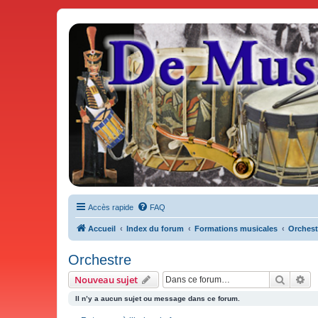
De Musicae Militari - Forums
Forums de discussions
Accès rapide
FAQ
Accueil
Index du forum
Formations musicales
Orchest
Orchestre
Recher
Re
Nouveau sujet
Il n’y a aucun sujet ou message dans ce forum.