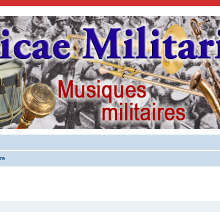
re
cher
cherche avancée